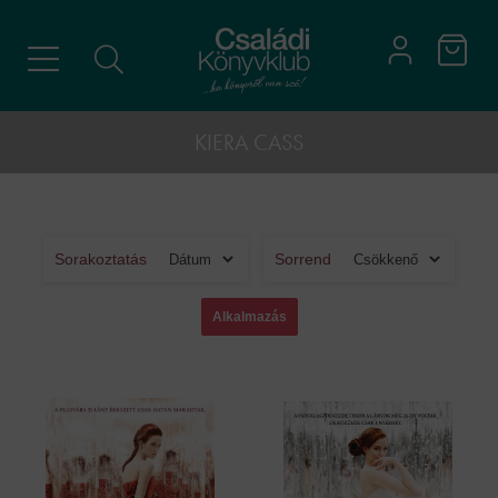
KIERA CASS
Sorakoztatás
Sorrend