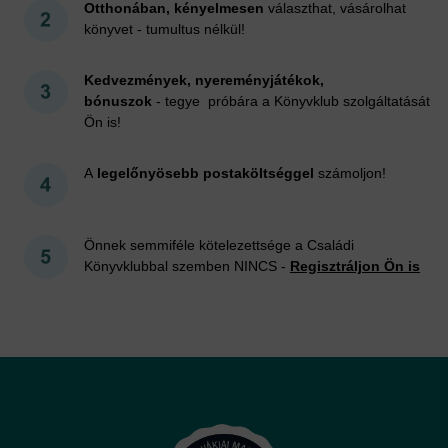
Otthonában, kényelmesen
választhat, vásárolhat
könyvet - tumultus nélkül!
Kedvezmények, nyereményjátékok,
bónuszok
- tegye próbára a Könyvklub szolgáltatását
Ön is!
A
legelőnyösebb postaköltséggel
számoljon!
Önnek semmiféle kötelezettsége a Családi
Könyvklubbal szemben NINCS -
Regisztráljon Ön is