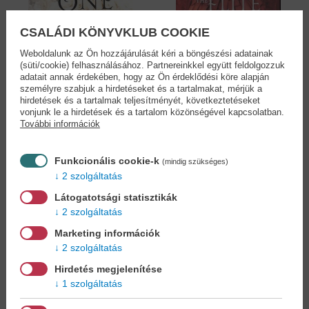
CSALÁDI KÖNYVKLUB COOKIE
Weboldalunk az Ön hozzájárulását kéri a böngészési adatainak
(süti/cookie) felhasználásához. Partnereinkkel együtt feldolgozzuk
adatait annak érdekében, hogy az Ön érdeklődési köre alapján
Az igazi - The one
Az elit /A párválasztó
személyre szabjuk a hirdetéseket és a tartalmakat, mérjük a
/A...
2.
hirdetések és a tartalmak teljesítményét, következtetéseket
Kiera Cass
Kiera Cass
vonjunk le a hirdetések és a tartalom közönségével kapcsolatban.
További információk
9,90 €
9,90 €
10,89 €
10,89 €
Funkcionális cookie-k
(mindig szükséges)
2 szolgáltatás
Látogatotsági statisztikák
2 szolgáltatás
Marketing információk
2 szolgáltatás
Hirdetés megjelenítése
1 szolgáltatás