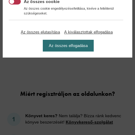
Az összes cookie
Az összes cookie engedélyezése/letiltása, kivéve a feltétlenül
szükségeseket.
A párválasztó - The...
Az összes elutasítása
A kiválasztottak elfogadása
Kiera Cass
11,90 €
13,69 €
Az összes elfogadása
Cookies
Miért regisztráljon az oldalunkon?
Könyvet keres?
Nem találja? Bízza ránk kedvenc
könyve beszerzését!
Könyvkereső-szolgálat