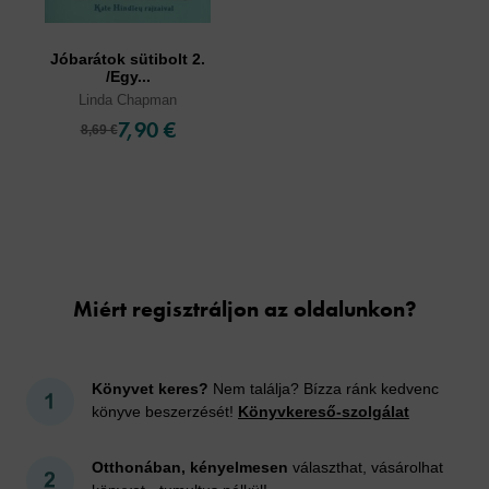
Jóbarátok sütibolt 2.
/Egy...
Linda Chapman
7,90 €
8,69 €
Cookies
Miért regisztráljon az oldalunkon?
Könyvet keres?
Nem találja? Bízza ránk kedvenc
könyve beszerzését!
Könyvkereső-szolgálat
Otthonában, kényelmesen
választhat, vásárolhat