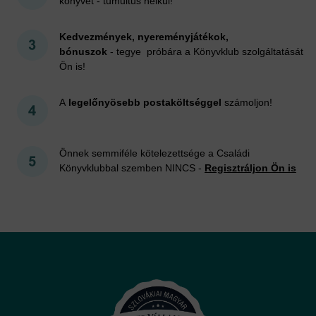
könyvet - tumultus nélkül!
Kedvezmények, nyereményjátékok,
bónuszok
- tegye próbára a Könyvklub szolgáltatását
Ön is!
A
legelőnyösebb postaköltséggel
számoljon!
Önnek semmiféle kötelezettsége a Családi
Könyvklubbal szemben NINCS -
Regisztráljon Ön is