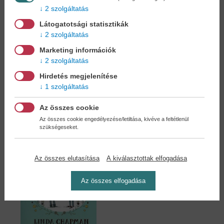
2 szolgáltatás
Látogatotsági statisztikák
2 szolgáltatás
Csillagvarázs 1. -...
Csillagvarázs 2. -
Vigyázz,...
Marketing információk
Linda Chapman
Linda Chapman
2 szolgáltatás
6,90 €
6,90 €
7,94 €
7,59 €
Hirdetés megjelenítése
1 szolgáltatás
Az összes cookie
Az összes cookie engedélyezése/letiltása, kivéve a feltétlenül
szükségeseket.
Az összes elutasítása
A kiválasztottak elfogadása
Az összes elfogadása