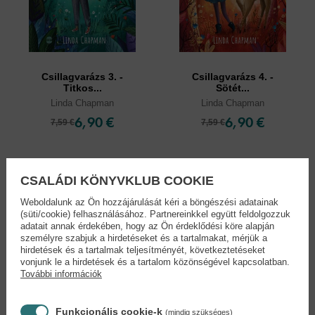
Csillagvarázs 3. -
Csillagvarázs 4. -
Titkos...
Sötét...
Linda Chapman
Linda Chapman
6,90 €
6,90 €
7,59 €
7,59 €
CSALÁDI KÖNYVKLUB COOKIE
Weboldalunk az Ön hozzájárulását kéri a böngészési adatainak
(süti/cookie) felhasználásához. Partnereinkkel együtt feldolgozzuk
adatait annak érdekében, hogy az Ön érdeklődési köre alapján
személyre szabjuk a hirdetéseket és a tartalmakat, mérjük a
hirdetések és a tartalmak teljesítményét, következtetéseket
vonjunk le a hirdetések és a tartalom közönségével kapcsolatban.
További információk
Funkcionális cookie-k
(mindig szükséges)