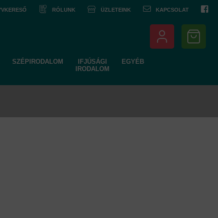
NYVKERESŐ
RÓLUNK
ÜZLETEINK
KAPCSOLAT
SZÉPIRODALOM
IFJÚSÁGI
EGYÉB
IRODALOM