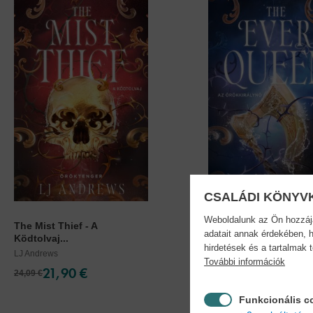
CSALÁDI KÖNYV
Weboldalunk az Ön hozzájár
The Mist Thief - A
The Ever Queen - Az..
adatait annak érdekében, h
Ködtolvaj...
LJ Andrews
hirdetések és a tartalmak 
LJ Andrews
További információk
21,90 €
19,90 €
24,09 €
22,89 €
Funkcionális c