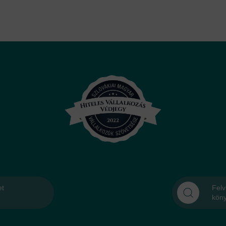
et
Felv
kön