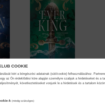
KLUB COOKIE
ulását kéri a böngészési adatainak (süti/cookie) felhasználásához. Partnere
.
The Ever King -
ogy az Ön érdeklődési köre alapján személyre szabjuk a hirdetéseket és a ta
Öröktenger...
teljesítményét, következtetéseket vonjunk le a hirdetések és a tartalom köz
LJ Andrews
18,90 €
21,74 €
ookie-k
(mindig szükséges)