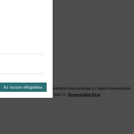
on?
Az összes elfogadása
Önnek semmiféle kötelezettsége a Családi Könyvklubbal
szemben NINCS -
Regisztráljon Ön is