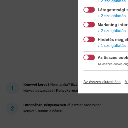
2 szolgáltatás
Látogatotsági s
2 szolgáltatás
Marketing info
2 szolgáltatás
Hirdetés megje
1 szolgáltatás
Mi
Az összes cook
Az összes cookie enge
Az összes elutasítása
A 
Könyvet keres?
Nem találja? Bízza ránk kedvenc
könyve beszerzését!
Könyvkereső-szolgálat
Otthonában, kényelmesen
választhat, vásárolhat
könyvet - tumultus nélkül!