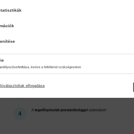
tatisztikák
Cookies
rmációk
lenítése
ért regisztráljon az oldalunk
ie
délyezése/letiltása, kivéve a feltétlenül szükségeseket.
kiválasztottak elfogadása
Kedvezmények, nyereményjátékok, bónuszok
- tegye
próbára a Könyvklub szolgáltatását Ön is!
A
legelőnyösebb postaköltséggel
számoljon!