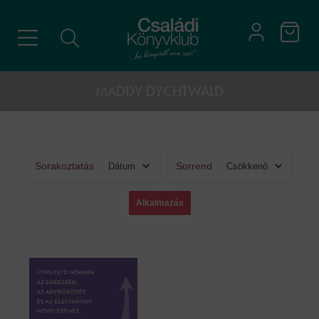
MADDY DYCHTWALD
Sorakoztatás
Sorrend