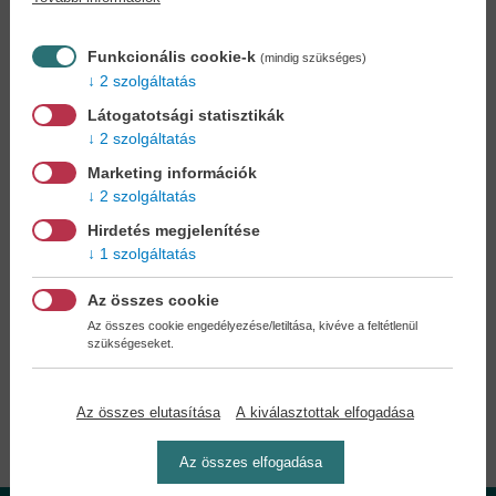
Könyvet keres?
Nem találja? Bízza ránk kedvenc
könyve beszerzését!
Könyvkereső-szolgálat
Funkcionális cookie-k
(mindig szükséges)
2 szolgáltatás
Otthonában, kényelmesen
választhat, vásárolhat
Látogatotsági statisztikák
könyvet - tumultus nélkül!
2 szolgáltatás
Marketing információk
Kedvezmények, nyereményjátékok,
2 szolgáltatás
bónuszok
- tegye próbára a Könyvklub szolgáltatását
Ön is!
Hirdetés megjelenítése
1 szolgáltatás
A
legelőnyösebb postaköltséggel
számoljon!
Az összes cookie
Az összes cookie engedélyezése/letiltása, kivéve a feltétlenül
szükségeseket.
Önnek semmiféle kötelezettsége a Családi
Könyvklubbal szemben NINCS -
Regisztráljon Ön is
Az összes elutasítása
A kiválasztottak elfogadása
Az összes elfogadása