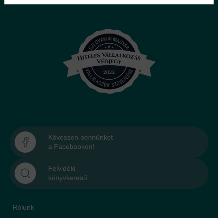
Kövessen bennünket
a Facebookon!
Felvidéki
könyvkereső
Rólunk