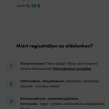
9,90 €
10,89 €
Cookies
Miért regisztráljon az oldalunkon?
Könyvet keres?
Nem találja? Bízza ránk kedvenc
könyve beszerzését!
Könyvkereső-szolgálat
Otthonában, kényelmesen
választhat, vásárolhat
könyvet - tumultus nélkül!
Kedvezmények, nyereményjátékok,
bónuszok
- tegye próbára a Könyvklub szolgáltatását
Ön is!