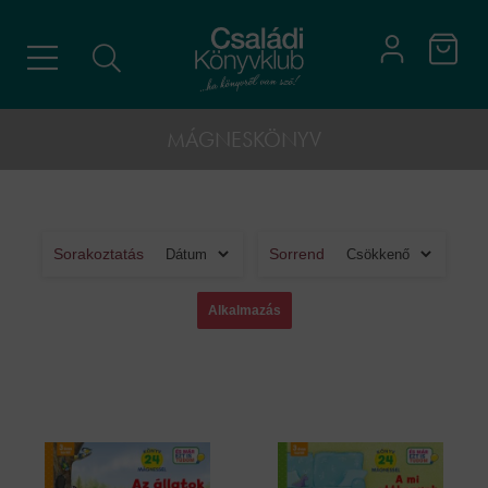
MÁGNESKÖNYV
Sorakoztatás
Sorrend