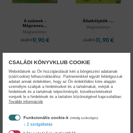
A számok -
Állatkölykök -...
Mágneses...
Mágneskönyv
Mágneskönyv
9,90 €
11,90 €
10,89 €
13,09 €
CSALÁDI KÖNYVKLUB COOKIE
Weboldalunk az Ön hozzájárulását kéri a böngészési adatainak
(süti/cookie) felhasználásához. Partnereinkkel együtt feldolgozzuk
adatait annak érdekében, hogy az Ön érdeklődési köre alapján
személyre szabjuk a hirdetéseket és a tartalmakat, mérjük a
hirdetések és a tartalmak teljesítményét, következtetéseket
vonjunk le a hirdetések és a tartalom közönségével kapcsolatban.
További információk
Funkcionális cookie-k
(mindig szükséges)
2 szolgáltatás