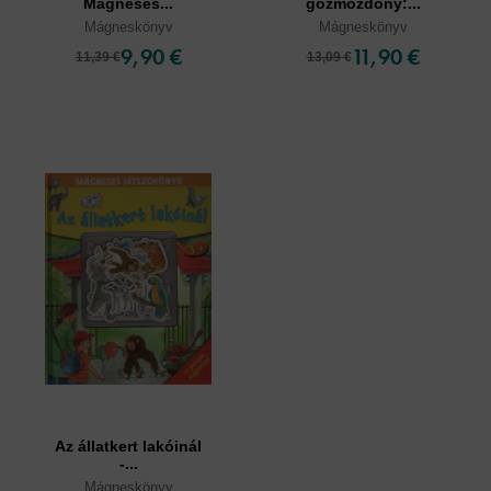
Mágneses...
gőzmozdony:...
Mágneskönyv
Mágneskönyv
9,90 €
11,90 €
11,39 €
13,09 €
Az állatkert lakóinál
-...
Mágneskönyv