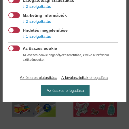
Látogatotsági statisztikák
2 szolgáltatás
Hercegnők -
Járművek -
Marketing információk
Mágneskönyv...
Mágneskönyv...
2 szolgáltatás
Mágneskönyv
Mágneskönyv
11,90 €
11,90 €
Hirdetés megjelenítése
13,09 €
13,09 €
1 szolgáltatás
Az összes cookie
Az összes cookie engedélyezése/letiltása, kivéve a feltétlenül
szükségeseket.
Az összes elutasítása
A kiválasztottak elfogadása
Az összes elfogadása