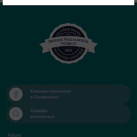
Kövessen bennünket
a Facebookon!
Felvidéki
könyvkereső
Rólunk