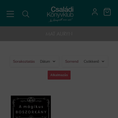
MAT AURYN
Sorakoztatás
Sorrend