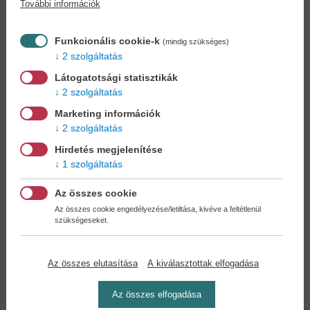
További információk
Könyvet keres?
Nem találja? Bízza ránk kedvenc
könyve beszerzését!
Könyvkereső-szolgálat
Funkcionális cookie-k
(mindig szükséges)
2 szolgáltatás
Otthonában, kényelmesen
választhat, vásárolhat
Látogatotsági statisztikák
könyvet - tumultus nélkül!
2 szolgáltatás
Marketing információk
Kedvezmények, nyereményjátékok,
2 szolgáltatás
bónuszok
- tegye próbára a Könyvklub szolgáltatását
Hirdetés megjelenítése
Ön is!
1 szolgáltatás
A
legelőnyösebb postaköltséggel
számoljon!
Az összes cookie
Az összes cookie engedélyezése/letiltása, kivéve a feltétlenül
szükségeseket.
Önnek semmiféle kötelezettsége a Családi
Könyvklubbal szemben NINCS -
Regisztráljon Ön is
Az összes elutasítása
A kiválasztottak elfogadása
Az összes elfogadása