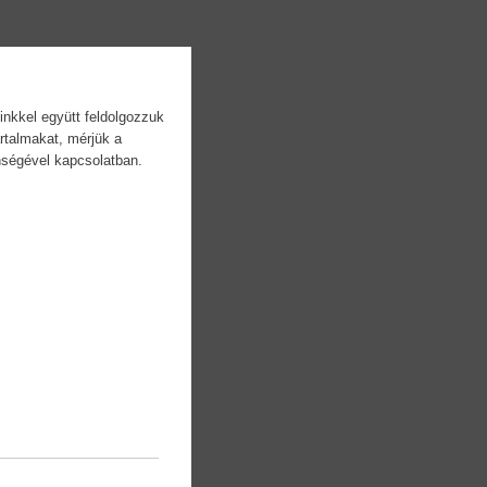
inkkel együtt feldolgozzuk
rtalmakat, mérjük a
önségével kapcsolatban.