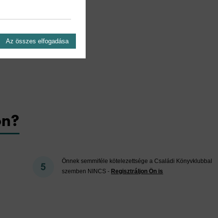
Az összes elfogadása
on?
Önnek semmiféle kötelezettsége a Családi Könyvklubbal
szemben NINCS -
Regisztráljon Ön is