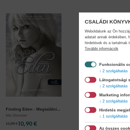
CSALÁDI KÖNYV
Weboldalunk az Ön hozzájár
adatait annak érdekében, h
hirdetések és a tartalmak 
További információk
Funkcionális c
2 szolgáltatás
Látogatotsági s
2 szolgáltatás
Marketing info
2 szolgáltatás
Finding Eden - Megtalálni...
Becoming Calder - Cal
Hirdetés megje
Mia Sheridan
Mia Sheridan
1 szolgáltatás
10,90 €
9,90 €
11,99 €
11,39 €
Az összes cook