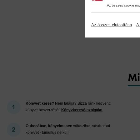
Az összes cookie enge
Az összes elutasítása
A 
Mi
Könyvet keres?
Nem találja? Bízza ránk kedvenc
könyve beszerzését!
Könyvkereső-szolgálat
Otthonában, kényelmesen
választhat, vásárolhat
könyvet - tumultus nélkül!