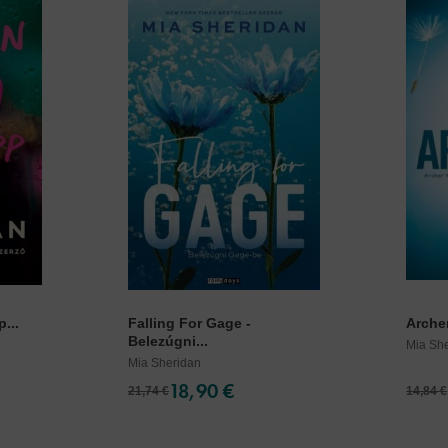
...
Falling For Gage -
Archer
Belezúgni...
Mia Sh
Mia Sheridan
18,90 €
21,74 €
14,84 €