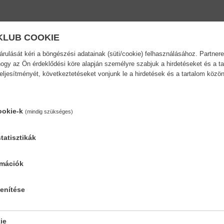
KLUB COOKIE
ulását kéri a böngészési adatainak (süti/cookie) felhasználásához. Partnere
ogy az Ön érdeklődési köre alapján személyre szabjuk a hirdetéseket és a ta
teljesítményét, következtetéseket vonjunk le a hirdetések és a tartalom köz
ookie-k
(mindig szükséges)
tatisztikák
rmációk
der...
Stinger - A skorpió...
lenítése
Mia Sheridan
9,90 €
10,89 €
ie