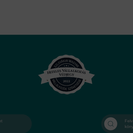
et
Felv
kön