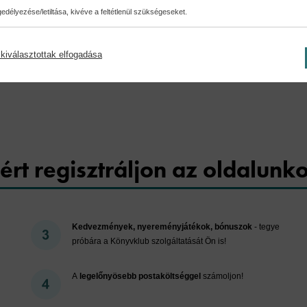
délyezése/letiltása, kivéve a feltétlenül szükségeseket.
kiválasztottak elfogadása
Cookies
ért regisztráljon az oldalunk
Kedvezmények, nyereményjátékok, bónuszok
- tegye
próbára a Könyvklub szolgáltatását Ön is!
A
legelőnyösebb postaköltséggel
számoljon!