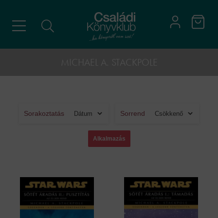
MICHAEL A. STACKPOLE
Sorakoztatás
Sorrend