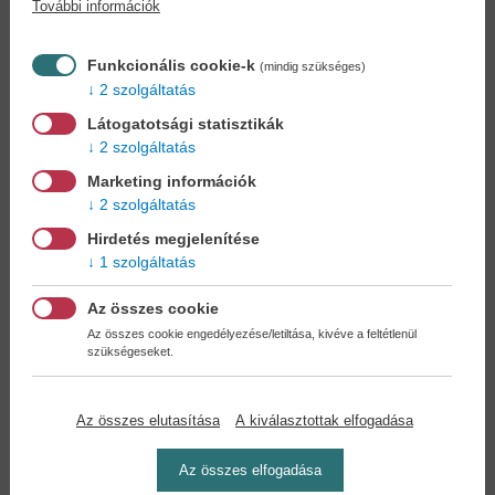
További információk
Könyvet keres?
Nem találja? Bízza ránk kedvenc
könyve beszerzését!
Könyvkereső-szolgálat
Funkcionális cookie-k
(mindig szükséges)
2 szolgáltatás
Otthonában, kényelmesen
választhat, vásárolhat
Látogatotsági statisztikák
könyvet - tumultus nélkül!
2 szolgáltatás
Marketing információk
Kedvezmények, nyereményjátékok,
2 szolgáltatás
bónuszok
- tegye próbára a Könyvklub szolgáltatását
Hirdetés megjelenítése
Ön is!
1 szolgáltatás
A
legelőnyösebb postaköltséggel
számoljon!
Az összes cookie
Az összes cookie engedélyezése/letiltása, kivéve a feltétlenül
szükségeseket.
Önnek semmiféle kötelezettsége a Családi
Könyvklubbal szemben NINCS -
Regisztráljon Ön is
Az összes elutasítása
A kiválasztottak elfogadása
Az összes elfogadása