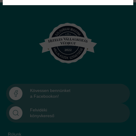
Kövessen bennünket
a Facebookon!
Felvidéki
könyvkereső
Rólunk