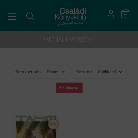
MICHAL HVORECKY
Sorakoztatás
Sorrend