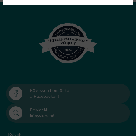
Kövessen bennünket
a Facebookon!
Felvidéki
könyvkereső
Rólunk