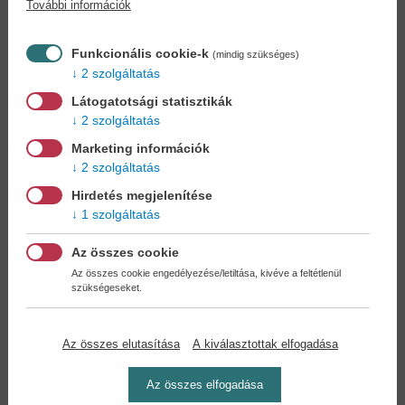
További információk
Könyvet keres?
Nem találja? Bízza ránk kedvenc
könyve beszerzését!
Könyvkereső-szolgálat
Funkcionális cookie-k
(mindig szükséges)
2 szolgáltatás
Otthonában, kényelmesen
választhat, vásárolhat
Látogatotsági statisztikák
könyvet - tumultus nélkül!
2 szolgáltatás
Marketing információk
Kedvezmények, nyereményjátékok,
2 szolgáltatás
bónuszok
- tegye próbára a Könyvklub szolgáltatását
Hirdetés megjelenítése
Ön is!
1 szolgáltatás
A
legelőnyösebb postaköltséggel
számoljon!
Az összes cookie
Az összes cookie engedélyezése/letiltása, kivéve a feltétlenül
szükségeseket.
Önnek semmiféle kötelezettsége a Családi
Könyvklubbal szemben NINCS -
Regisztráljon Ön is
Az összes elutasítása
A kiválasztottak elfogadása
Az összes elfogadása