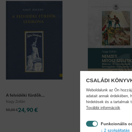
CSALÁDI KÖNYV
Weboldalunk az Ön hozzájár
A felvidéki fürdők...
Nemzeti mítosz születei
adatait annak érdekében, h
Nagy Zoltán
Nagy Zoltán
hirdetések és a tartalmak 
További információk
24,90 €
13,90 €
50,00 €
15,29 €
Funkcionális c
2 szolgáltatás