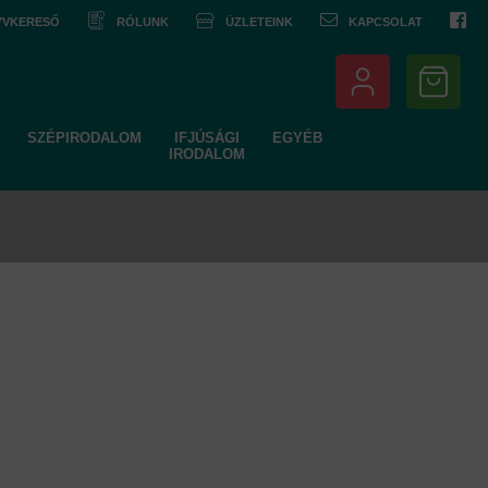
NYVKERESŐ
RÓLUNK
ÜZLETEINK
KAPCSOLAT
SZÉPIRODALOM
IFJÚSÁGI
EGYÉB
IRODALOM