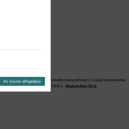
on?
Önnek semmiféle kötelezettsége a Családi Könyvklubbal
Az összes elfogadása
szemben NINCS -
Regisztráljon Ön is