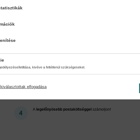
tatisztikák
Cookies
rmációk
lenítése
ért regisztráljon az oldalunk
ie
délyezése/letiltása, kivéve a feltétlenül szükségeseket.
kiválasztottak elfogadása
Kedvezmények, nyereményjátékok, bónuszok
- tegye
próbára a Könyvklub szolgáltatását Ön is!
A
legelőnyösebb postaköltséggel
számoljon!