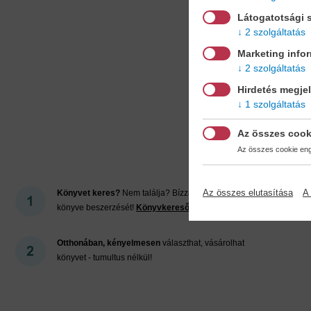
Látogatotsági s
2 szolgáltatás
Marketing info
2 szolgáltatás
Hirdetés megje
1 szolgáltatás
Mi
Az összes cook
Az összes cookie enge
Az összes elutasítása
A 
Könyvet keres?
Nem találja? Bízza ránk kedvenc
könyve beszerzését!
Könyvkereső-szolgálat
Otthonában, kényelmesen
választhat, vásárolhat
könyvet - tumultus nélkül!