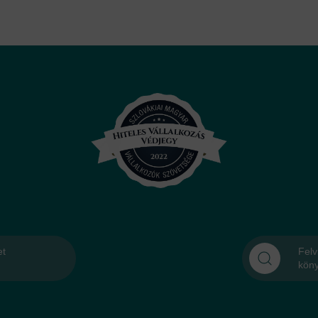
et
Felv
kön