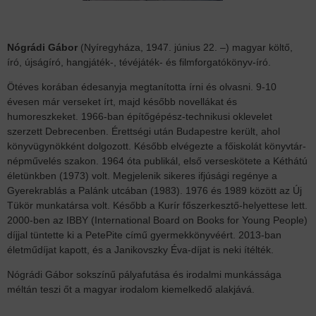
Nógrádi Gábor
(Nyíregyháza, 1947. június 22. –) magyar költő,
író, újságíró, hangjáték-, tévéjáték- és filmforgatókönyv-író.
Ötéves korában édesanyja megtanította írni és olvasni. 9-10
évesen már verseket írt, majd később novellákat és
humoreszkeket. 1966-ban építőgépész-technikusi oklevelet
szerzett Debrecenben. Érettségi után Budapestre került, ahol
könyvügynökként dolgozott. Később elvégezte a főiskolát könyvtár-
népművelés szakon. 1964 óta publikál, első verseskötete a Kéthátú
életünkben (1973) volt. Megjelenik sikeres ifjúsági regénye a
Gyerekrablás a Palánk utcában (1983). 1976 és 1989 között az Új
Tükör munkatársa volt. Később a Kurír főszerkesztő-helyettese lett.
2000-ben az IBBY (International Board on Books for Young People)
díjjal tüntette ki a PetePite című gyermekkönyvéért. 2013-ban
életműdíjat kapott, és a Janikovszky Éva-díjat is neki ítélték.
Nógrádi Gábor sokszínű pályafutása és irodalmi munkássága
méltán teszi őt a magyar irodalom kiemelkedő alakjává.