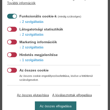
További információk
Funkcionális cookie-k
(mindig szükséges)
2 szolgáltatás
Látogatotsági statisztikák
2 szolgáltatás
Marketing információk
2 szolgáltatás
Hirdetés megjelenítése
1 szolgáltatás
Az összes cookie
Papa, ne már! - Samu
Hogyan neveljünk? -
Az összes cookie engedélyezése/letiltása, kivéve a feltétlenül
és...
Én...
szükségeseket.
Nógrádi Gábor
Nógrádi Gábor
8,90 €
8,90 €
9,79 €
9,79 €
Az összes elutasítása
A kiválasztottak elfogadása
Az összes elfogadása