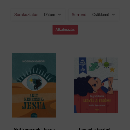
Sorakoztatás
Sorrend
Akit keresnek: Jesua
Legyél a tesóm! -