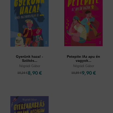
Gyerünk haza! -
Petepite /Az apu én
Szökés...
vagyok...
Nógrádi Gábor
Nógrádi Gábor
8,90 €
9,90 €
10,24 €
10,89 €