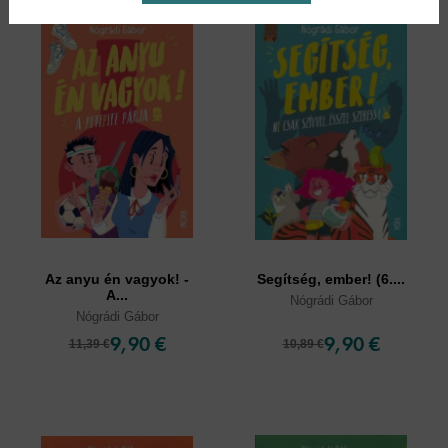
Az anyu én vagyok! -
Segítség, ember! (6....
A...
Nógrádi Gábor
Nógrádi Gábor
9,90 €
9,90 €
11,39 €
10,89 €