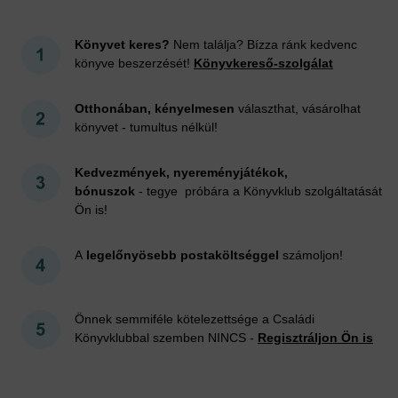
Könyvet keres?
Nem találja? Bízza ránk kedvenc
könyve beszerzését!
Könyvkereső-szolgálat
Otthonában, kényelmesen
választhat, vásárolhat
könyvet - tumultus nélkül!
Kedvezmények, nyereményjátékok,
bónuszok
- tegye próbára a Könyvklub szolgáltatását
Ön is!
A
legelőnyösebb postaköltséggel
számoljon!
Önnek semmiféle kötelezettsége a Családi
Könyvklubbal szemben NINCS -
Regisztráljon Ön is