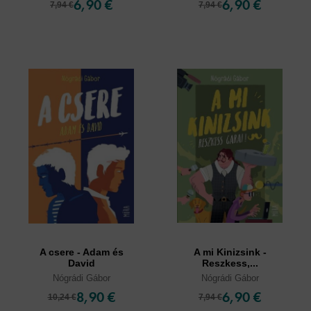
6,90 €
6,90 €
7,94 €
7,94 €
A csere - Adam és
A mi Kinizsink -
David
Reszkess,...
Nógrádi Gábor
Nógrádi Gábor
8,90 €
6,90 €
10,24 €
7,94 €