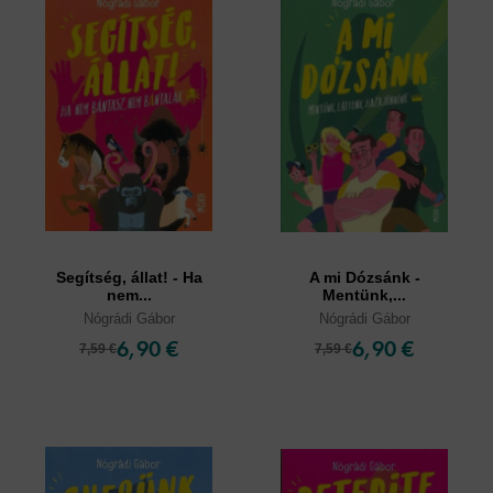
Segítség, állat! - Ha
A mi Dózsánk -
nem...
Mentünk,...
Nógrádi Gábor
Nógrádi Gábor
6,90 €
6,90 €
7,59 €
7,59 €