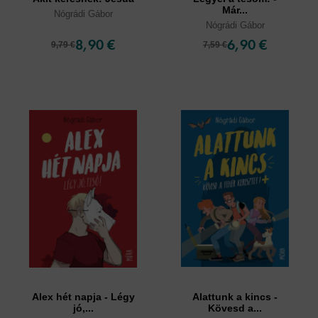
Már...
Nógrádi Gábor
Nógrádi Gábor
8,90 €
6,90 €
9,79 €
7,59 €
Alex hét napja - Légy
Alattunk a kincs -
jó,...
Kövesd a...