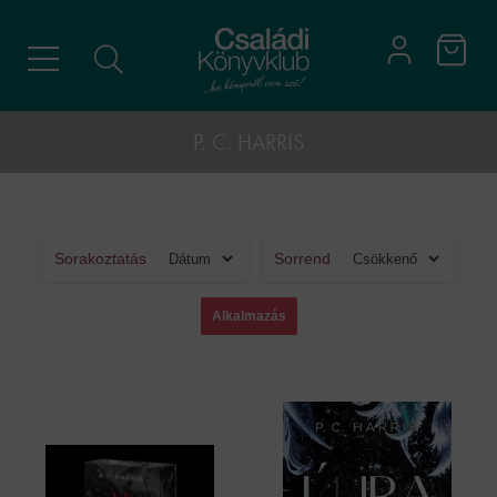
P. C. HARRIS
Sorakoztatás
Sorrend