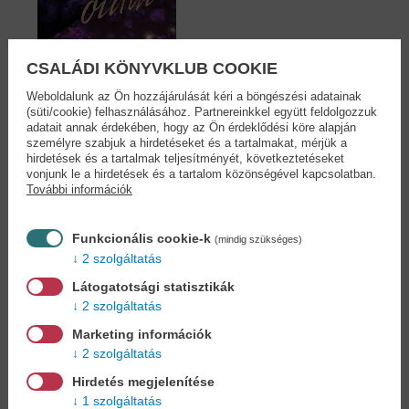
CSALÁDI KÖNYVKLUB COOKIE
Weboldalunk az Ön hozzájárulását kéri a böngészési adatainak
(süti/cookie) felhasználásához. Partnereinkkel együtt feldolgozzuk
adatait annak érdekében, hogy az Ön érdeklődési köre alapján
Árnyoldal (bővített...
személyre szabjuk a hirdetéseket és a tartalmakat, mérjük a
hirdetések és a tartalmak teljesítményét, következtetéseket
P. C. Harris
vonjunk le a hirdetések és a tartalom közönségével kapcsolatban.
19,90 €
21,89 €
További információk
Funkcionális cookie-k
(mindig szükséges)
2 szolgáltatás
Cookies
Látogatotsági statisztikák
2 szolgáltatás
Miért regisztráljon az oldalunkon?
Marketing információk
2 szolgáltatás
Hirdetés megjelenítése
1 szolgáltatás
Könyvet keres?
Nem találja? Bízza ránk kedvenc