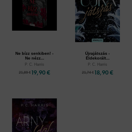
Ne bízz senkiben! -
Újrajátszás -
Ne nézz...
Éldekorált...
P. C. Harris
P. C. Harris
19,90 €
18,90 €
21,89 €
21,74 €