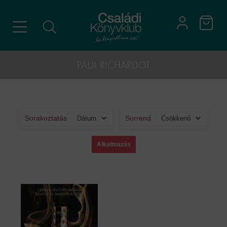
PAUL RICHARDOT
Sorakoztatás
Sorrend