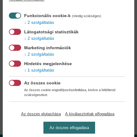
Könyvet keres?
Nem találja? Bízza ránk kedvenc
könyve beszerzését!
Könyvkereső-szolgálat
Funkcionális cookie-k
(mindig szükséges)
2 szolgáltatás
Otthonában, kényelmesen
választhat, vásárolhat
Látogatotsági statisztikák
könyvet - tumultus nélkül!
2 szolgáltatás
Marketing információk
Kedvezmények, nyereményjátékok,
2 szolgáltatás
bónuszok
- tegye próbára a Könyvklub szolgáltatását
Ön is!
Hirdetés megjelenítése
1 szolgáltatás
A
legelőnyösebb postaköltséggel
számoljon!
Az összes cookie
Az összes cookie engedélyezése/letiltása, kivéve a feltétlenül
szükségeseket.
Önnek semmiféle kötelezettsége a Családi
Könyvklubbal szemben NINCS -
Regisztráljon Ön is
Az összes elutasítása
A kiválasztottak elfogadása
Az összes elfogadása