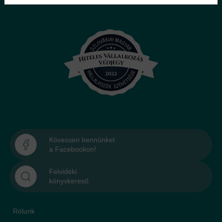
Kövessen bennünket
a Facebookon!
Felvidéki
könyvkereső
Rólunk