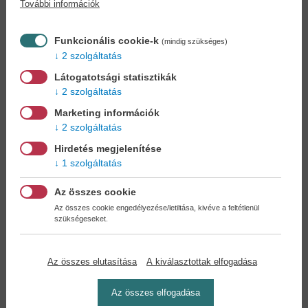
További információk
Könyvet keres?
Nem találja? Bízza ránk kedvenc
könyve beszerzését!
Könyvkereső-szolgálat
Funkcionális cookie-k
(mindig szükséges)
2 szolgáltatás
Otthonában, kényelmesen
választhat, vásárolhat
Látogatotsági statisztikák
könyvet - tumultus nélkül!
2 szolgáltatás
Marketing információk
Kedvezmények, nyereményjátékok,
2 szolgáltatás
bónuszok
- tegye próbára a Könyvklub szolgáltatását
Hirdetés megjelenítése
Ön is!
1 szolgáltatás
A
legelőnyösebb postaköltséggel
számoljon!
Az összes cookie
Az összes cookie engedélyezése/letiltása, kivéve a feltétlenül
szükségeseket.
Önnek semmiféle kötelezettsége a Családi
Könyvklubbal szemben NINCS -
Regisztráljon Ön is
Az összes elutasítása
A kiválasztottak elfogadása
Az összes elfogadása