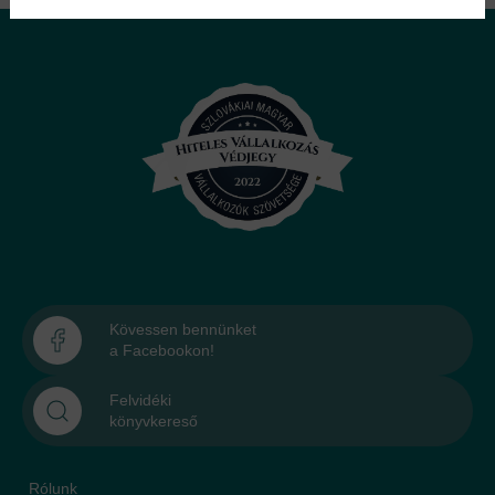
Kövessen bennünket
a Facebookon!
Felvidéki
könyvkereső
Rólunk