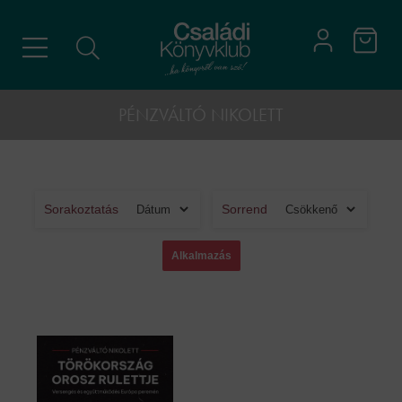
PÉNZVÁLTÓ NIKOLETT
Sorakoztatás
Sorrend