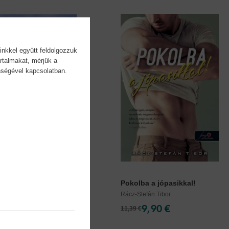
inkkel együtt feldolgozzuk
rtalmakat, mérjük a
önségével kapcsolatban.
 a pillanatot
Pokolba a jópasikkal!
efán Tibor
Rácz-Stefán Tibor
9,90 €
9,90 €
11,39 €