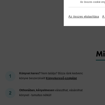
Az összes cookie enge
Az összes elutasítása
A 
Mi
Könyvet keres?
Nem találja? Bízza ránk kedvenc
könyve beszerzését!
Könyvkereső-szolgálat
Otthonában, kényelmesen
választhat, vásárolhat
könyvet - tumultus nélkül!