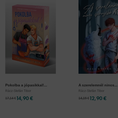
Pokolba a jópasikkal!...
A szerelemnél nincs...
Rácz-Stefán Tibor
Rácz-Stefán Tibor
14,90 €
12,90 €
17,14 €
14,19 €