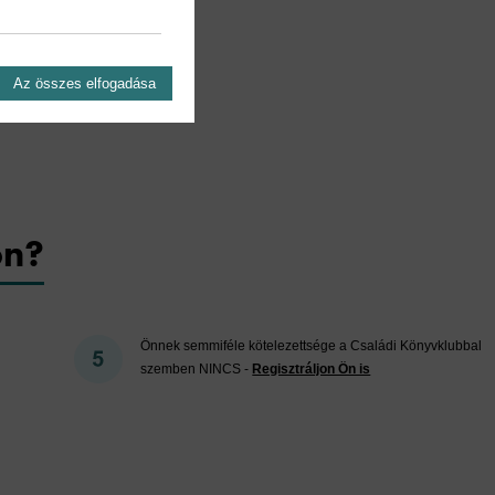
Az összes elfogadása
on?
Önnek semmiféle kötelezettsége a Családi Könyvklubbal
szemben NINCS -
Regisztráljon Ön is