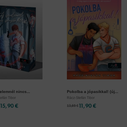
elemnél nincs...
Pokolba a jópasikkal! (új...
efán Tibor
Rácz-Stefán Tibor
15,90 €
11,90 €
13,69 €