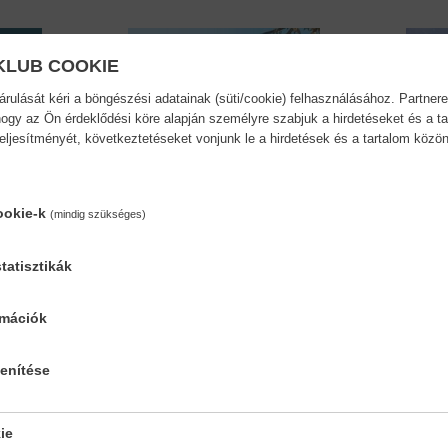
KLUB COOKIE
ulását kéri a böngészési adatainak (süti/cookie) felhasználásához. Partnere
ogy az Ön érdeklődési köre alapján személyre szabjuk a hirdetéseket és a ta
teljesítményét, következtetéseket vonjunk le a hirdetések és a tartalom köz
ookie-k
(mindig szükséges)
tatisztikák
rmációk
Túl szép
Éld át
lenítése
Rácz-Stefán Tibor
Rácz-St
12,90 €
14,84 €
11,39 €
ie