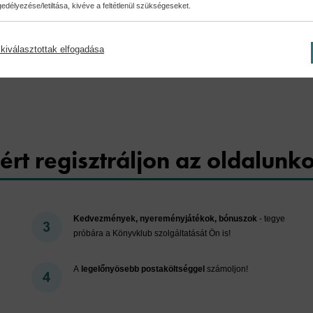
délyezése/letiltása, kivéve a feltétlenül szükségeseket.
kiválasztottak elfogadása
Cookies
ért regisztráljon az oldalunk
Kedvezmények, nyereményjátékok, bónuszok
- tegye
próbára a Könyvklub szolgáltatását Ön is!
A
legelőnyösebb postaköltséggel
számoljon!