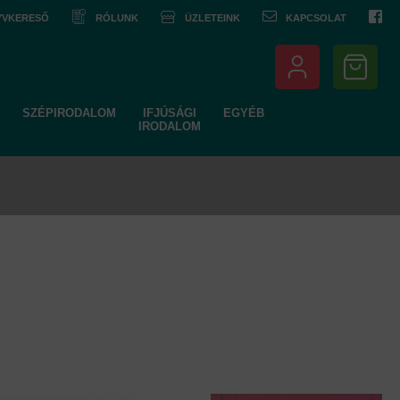
NYVKERESŐ
RÓLUNK
ÜZLETEINK
KAPCSOLAT
SZÉPIRODALOM
IFJÚSÁGI
EGYÉB
IRODALOM