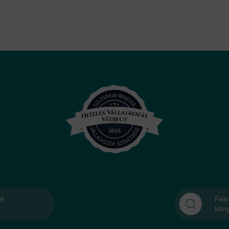
et
Felv
kön