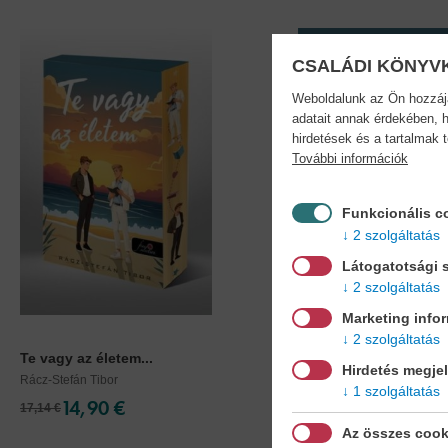
CSALÁDI KÖNYV
Weboldalunk az Ön hozzájár
adatait annak érdekében, h
hirdetések és a tartalmak 
További információk
Funkcionális c
2 szolgáltatás
Látogatotsági s
2 szolgáltatás
Marketing info
2 szolgáltatás
Te vagy az életem...
Te vagy az életem
Hirdetés megje
Rácz-Stefán Tibor
Rácz-Stefán Tibor
1 szolgáltatás
14,90 €
11,90 €
17,14 €
13,09 €
Az összes cook