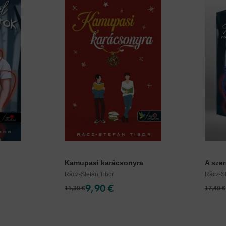
Kamupasi karácsonyra
A szer
Rácz-Stefán Tibor
Rácz-St
9,90 €
11,39 €
17,49 €