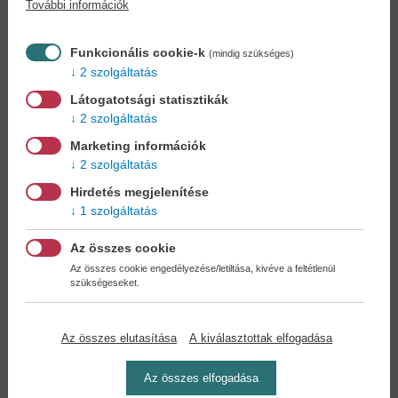
További információk
Könyvet keres?
Nem találja? Bízza ránk kedvenc
könyve beszerzését!
Könyvkereső-szolgálat
Funkcionális cookie-k
(mindig szükséges)
2 szolgáltatás
Otthonában, kényelmesen
választhat, vásárolhat
Látogatotsági statisztikák
könyvet - tumultus nélkül!
2 szolgáltatás
Marketing információk
Kedvezmények, nyereményjátékok,
2 szolgáltatás
bónuszok
- tegye próbára a Könyvklub szolgáltatását
Hirdetés megjelenítése
Ön is!
1 szolgáltatás
A
legelőnyösebb postaköltséggel
számoljon!
Az összes cookie
Az összes cookie engedélyezése/letiltása, kivéve a feltétlenül
szükségeseket.
Önnek semmiféle kötelezettsége a Családi
Könyvklubbal szemben NINCS -
Regisztráljon Ön is
Az összes elutasítása
A kiválasztottak elfogadása
Az összes elfogadása