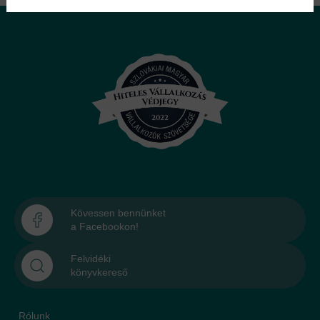
Kövessen bennünket
a Facebookon!
Felvidéki
könyvkereső
Rólunk