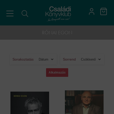
RÓNAI EGON
Sorakoztatás
Sorrend