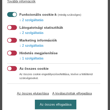
További információk
Könyvet keres?
Nem találja? Bízza ránk kedvenc
könyve beszerzését!
Könyvkereső-szolgálat
Funkcionális cookie-k
(mindig szükséges)
2 szolgáltatás
Otthonában, kényelmesen
választhat, vásárolhat
Látogatotsági statisztikák
könyvet - tumultus nélkül!
2 szolgáltatás
Marketing információk
Kedvezmények, nyereményjátékok,
2 szolgáltatás
bónuszok
- tegye próbára a Könyvklub szolgáltatását
Hirdetés megjelenítése
Ön is!
1 szolgáltatás
A
legelőnyösebb postaköltséggel
számoljon!
Az összes cookie
Az összes cookie engedélyezése/letiltása, kivéve a feltétlenül
szükségeseket.
Önnek semmiféle kötelezettsége a Családi
Könyvklubbal szemben NINCS -
Regisztráljon Ön is
Az összes elutasítása
A kiválasztottak elfogadása
Az összes elfogadása