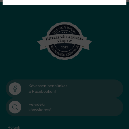
Kövessen bennünket
a Facebookon!
Felvidéki
könyvkereső
Rólunk