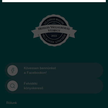
Kövessen bennünket
a Facebookon!
Felvidéki
könyvkereső
Rólunk