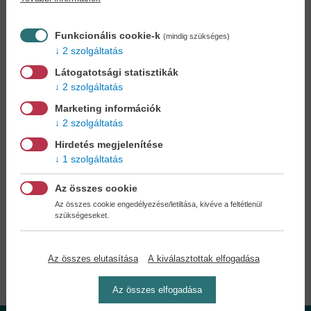
Könyvet keres?
Nem találja? Bízza ránk kedvenc
könyve beszerzését!
Könyvkereső-szolgálat
Funkcionális cookie-k
(mindig szükséges)
2 szolgáltatás
Otthonában, kényelmesen
választhat, vásárolhat
Látogatotsági statisztikák
könyvet - tumultus nélkül!
2 szolgáltatás
Marketing információk
Kedvezmények, nyereményjátékok,
2 szolgáltatás
bónuszok
- tegye próbára a Könyvklub szolgáltatását
Ön is!
Hirdetés megjelenítése
1 szolgáltatás
A
legelőnyösebb postaköltséggel
számoljon!
Az összes cookie
Az összes cookie engedélyezése/letiltása, kivéve a feltétlenül
szükségeseket.
Önnek semmiféle kötelezettsége a Családi
Könyvklubbal szemben NINCS -
Regisztráljon Ön is
Az összes elutasítása
A kiválasztottak elfogadása
Az összes elfogadása