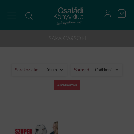
SARA CARSON
Sorakoztatás
Sorrend