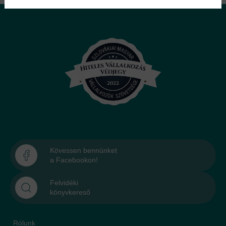
Kövessen bennünket
a Facebookon!
Felvidéki
könyvkereső
Rólunk