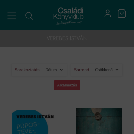
VEREBES ISTVÁN
Sorakoztatás
Sorrend