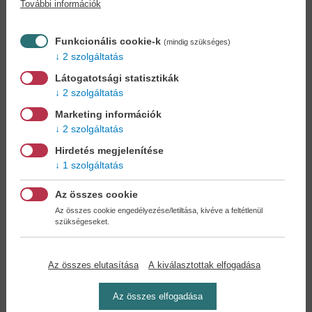
További információk
Könyvet keres?
Nem találja? Bízza ránk kedvenc
könyve beszerzését!
Könyvkereső-szolgálat
Funkcionális cookie-k
(mindig szükséges)
2 szolgáltatás
Otthonában, kényelmesen
választhat, vásárolhat
Látogatotsági statisztikák
könyvet - tumultus nélkül!
2 szolgáltatás
Marketing információk
Kedvezmények, nyereményjátékok,
2 szolgáltatás
bónuszok
- tegye próbára a Könyvklub szolgáltatását
Hirdetés megjelenítése
Ön is!
1 szolgáltatás
A
legelőnyösebb postaköltséggel
számoljon!
Az összes cookie
Az összes cookie engedélyezése/letiltása, kivéve a feltétlenül
szükségeseket.
Önnek semmiféle kötelezettsége a Családi
Könyvklubbal szemben NINCS -
Regisztráljon Ön is
Az összes elutasítása
A kiválasztottak elfogadása
Az összes elfogadása