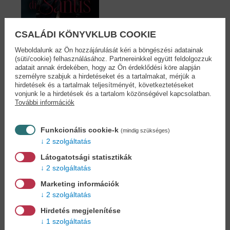
CSALÁDI KÖNYVKLUB COOKIE
Weboldalunk az Ön hozzájárulását kéri a böngészési adatainak
(süti/cookie) felhasználásához. Partnereinkkel együtt feldolgozzuk
adatait annak érdekében, hogy az Ön érdeklődési köre alapján
di Santis
személyre szabjuk a hirdetéseket és a tartalmakat, mérjük a
VYRNA
hirdetések és a tartalmak teljesítményét, következtetéseket
14,90 €
vonjunk le a hirdetések és a tartalom közönségével kapcsolatban.
16,39 €
További információk
Funkcionális cookie-k
(mindig szükséges)
2 szolgáltatás
Cookies
Látogatotsági statisztikák
2 szolgáltatás
Miért regisztráljon az oldalunkon?
Marketing információk
2 szolgáltatás
Hirdetés megjelenítése
Könyvet keres?
Nem találja? Bízza ránk kedvenc
1 szolgáltatás
könyve beszerzését!
Könyvkereső-szolgálat