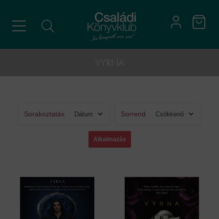
VYRNA
Sorakoztatás
Sorrend