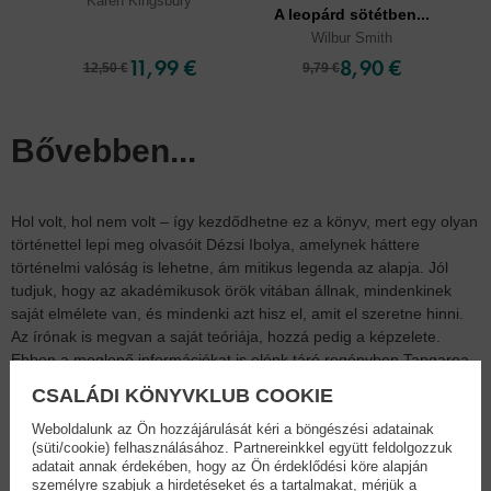
Karen Kingsbury
A leopárd sötétben...
Wilbur Smith
11,99 €
8,90 €
12,50 €
9,79 €
Bővebben...
Hol volt, hol nem volt – így kezdődhetne ez a könyv, mert egy olyan
történettel lepi meg olvasóit Dézsi Ibolya, amelynek háttere
történelmi valóság is lehetne, ám mitikus legenda az alapja. Jól
tudjuk, hogy az akadémikusok örök vitában állnak, mindenkinek
saját elmélete van, és mindenki azt hisz el, amit el szeretne hinni.
Az írónak is megvan a saját teóriája, hozzá pedig a képzelete.
Ebben a meglepő információkat is elénk táró regényben Tangaroa
tengeristen entitást vált, és emberi formát öltve megmenti Mu
CSALÁDI KÖNYVKLUB COOKIE
földrész népeit a megsemmisítő kataklizmától, biztonságos utat
mutatva számukra, hogy életüket és értékes kultúrájukat folytatni
Weboldalunk az Ön hozzájárulását kéri a böngészési adatainak
(süti/cookie) felhasználásához. Partnereinkkel együtt feldolgozzuk
tudják. Az óceán hullámsírjába süllyedő Mu óriásra nőtt menekültjei
adatait annak érdekében, hogy az Ön érdeklődési köre alapján
Amerika, Ázsia és Afrika őslakosságának békéjét feldúlva, de
személyre szabjuk a hirdetéseket és a tartalmakat, mérjük a