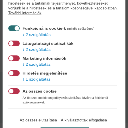
beilleszkednek fejlett civilizációikba, az eredmény pedig: kulturális
hirdetések és a tartalmak teljesítményét, következtetéseket
robbanás, monumentális, máig fennmaradó építményekkel. A
vonjunk le a hirdetések és a tartalom közönségével kapcsolatban.
További információk
kalandra éhes olvasó évszázadokon át kísérheti hőseit a tajtékzó
tengeren és veszélyes dzsungelben, vészjósló barlangokban,
sivatagban és szikrázó havas hegyeken át, követheti a nyelv, a dal,
Funkcionális cookie-k
(mindig szükséges)
a tradíciók, a vallás, a gondolkodásmód változását, a törzsek,
2 szolgáltatás
nemzetek egymásra hatását!
Látogatotsági statisztikák
2 szolgáltatás
Adatok
Marketing információk
2 szolgáltatás
Hirdetés megjelenítése
1 szolgáltatás
Kötésmód:
Oldalszám:
keménytábla
580
Az összes cookie
Az összes cookie engedélyezése/letiltása, kivéve a feltétlenül
szükségeseket.
Kiadás dátuma:
2026
Az összes elutasítása
A kiválasztottak elfogadása