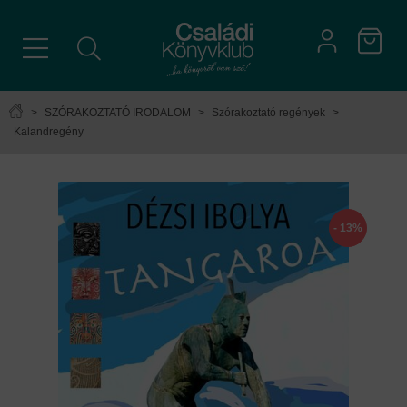
>
SZÓRAKOZTATÓ IRODALOM
>
Szórakoztató regények
>
Kalandregény
- 13%