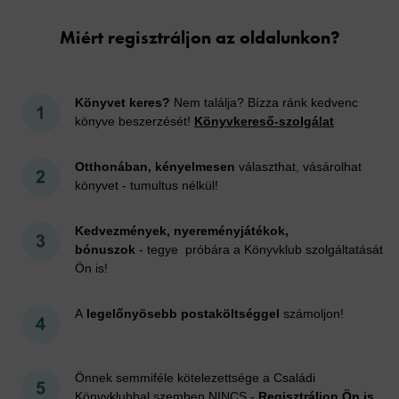
Miért regisztráljon az oldalunkon?
Könyvet keres?
Nem találja? Bízza ránk kedvenc
könyve beszerzését!
Könyvkereső-szolgálat
Otthonában, kényelmesen
választhat, vásárolhat
könyvet - tumultus nélkül!
Kedvezmények, nyereményjátékok,
bónuszok
- tegye próbára a Könyvklub szolgáltatását
Ön is!
A
legelőnyösebb postaköltséggel
számoljon!
Önnek semmiféle kötelezettsége a Családi
Könyvklubbal szemben NINCS -
Regisztráljon Ön is