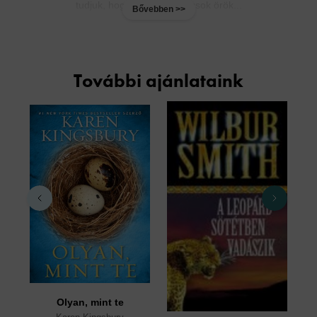
tudjuk, hogy az akadémikusok örök...
Bővebben >>
További ajánlataink
Olyan, mint te
A