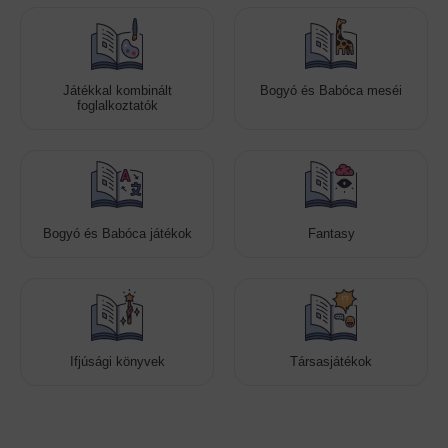
Játékkal kombinált
Bogyó és Babóca meséi
foglalkoztatók
Bogyó és Babóca játékok
Fantasy
Ifjúsági könyvek
Társasjátékok
Cookies