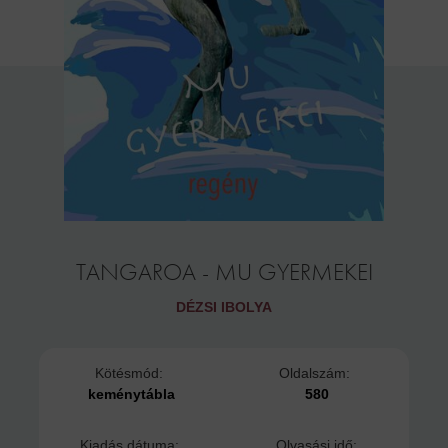
TANGAROA - MU GYERMEKEI
DÉZSI IBOLYA
Kötésmód:
Oldalszám:
keménytábla
580
Kiadás dátuma:
Olvasási idő: