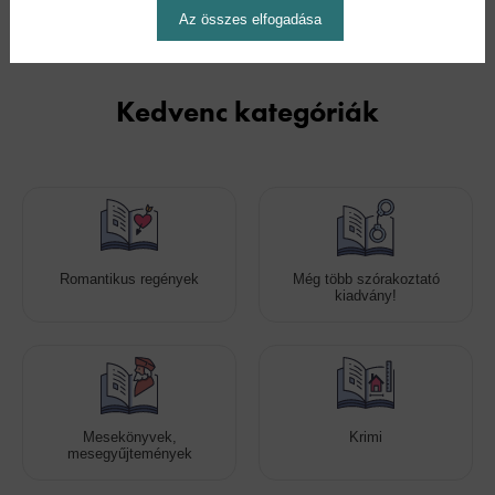
Az összes elfogadása
Kedvenc kategóriák
Romantikus regények
Még több szórakoztató
kiadvány!
Mesekönyvek,
Krimi
mesegyűjtemények