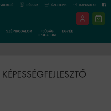
NYVKERESŐ
RÓLUNK
ÜZLETEINK
KAPCSOLAT
SZÉPIRODALOM
IFJÚSÁGI
EGYÉB
IRODALOM
I KÉPESSÉGFEJLESZTŐ