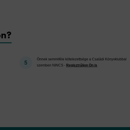
on?
Önnek semmiféle kötelezettsége a Családi Könyvklubbal
szemben NINCS -
Regisztráljon Ön is