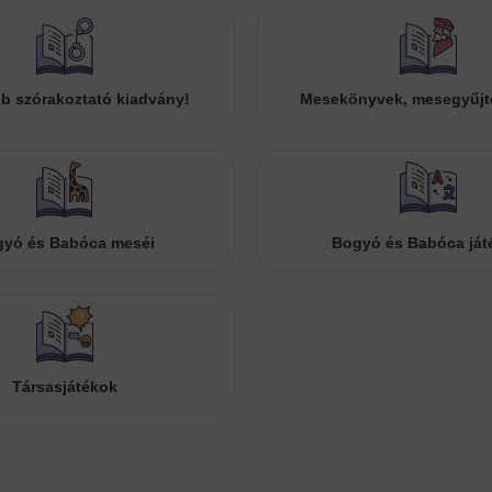
b szórakoztató kiadvány!
Mesekönyvek, mesegyűj
yó és Babóca meséi
Bogyó és Babóca ját
Társasjátékok
Cookies