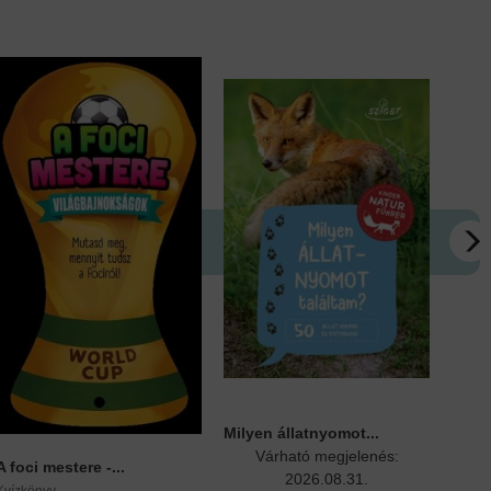
Milyen állatnyomot...
Szexo
Várható megjelenés:
Jorda
A foci mestere -...
2026.08.31.