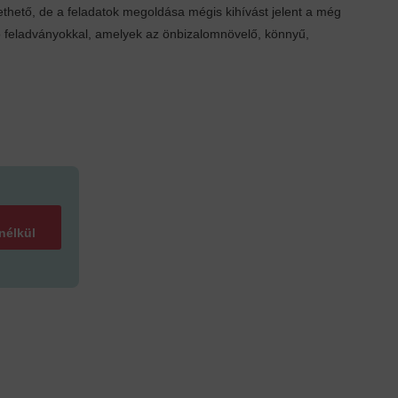
thető, de a feladatok megoldása mégis kihívást jelent a még
tó feladványokkal, amelyek az önbizalomnövelő, könnyű,
 nélkül