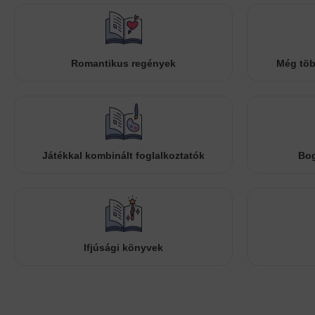
Romantikus regények
Még töb
Játékkal kombinált foglalkoztatók
Bog
Ifjúsági könyvek