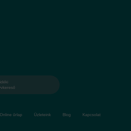
idéki
yvkereső
 Online űrlap
Üzleteink
Blog
Kapcsolat