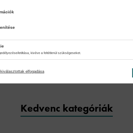
ésmód:
Oldalszám:
rmációk
a kötés
48
lenítése
ie
délyezése/letiltása, kivéve a feltétlenül szükségeseket.
kiválasztottak elfogadása
Kedvenc kategóriák