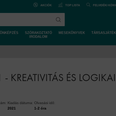
AKCIÓK
TOP LISTA
FELVIDÉKI KÖ
ÖNKÉPZÉS
SZÓRAKOZTATÓ
MESEKÖNYVEK
TÁRSASJÁTÉK
IRODALOM
1 - KREATIVITÁS ÉS LOGIKA
zám:
Kiadás dátuma:
Olvasási idő:
2021
1-2 óra