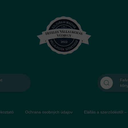
et
Felv
kön
́koztató
Ochrana osobných údajov
Elállás a szerződéstől –