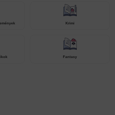
temények
Krimi
ékok
Fantasy