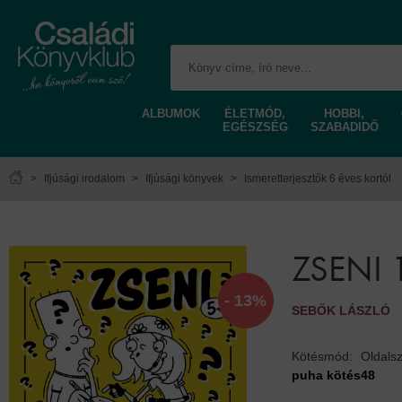
ALBUMOK
ÉLETMÓD,
HOBBI,
EGÉSZSÉG
SZABADIDŐ
>
Ifjúsági irodalom
>
Ifjúsági könyvek
>
Ismeretterjesztők 6 éves kortól
ZSENI 
- 13%
SEBŐK LÁSZLÓ
Kötésmód:
Oldals
puha kötés
48