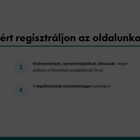
ért regisztráljon az oldalunk
Kedvezmények, nyereményjátékok, bónuszok
- tegye
próbára a Könyvklub szolgáltatását Ön is!
A
legelőnyösebb postaköltséggel
számoljon!