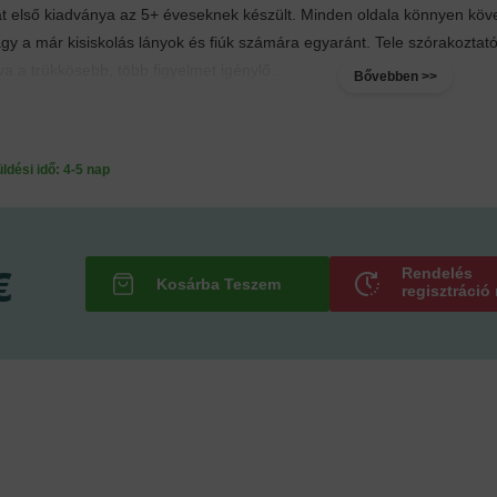
t első kiadványa az 5+ éveseknek készült. Minden oldala könnyen köve
agy a már kisiskolás lányok és fiúk számára egyaránt. Tele szórakozta
va a trükkösebb, több figyelmet igénylő...
Bővebben >>
ési idő: 4-5 nap
€
Rendelés
regisztráció