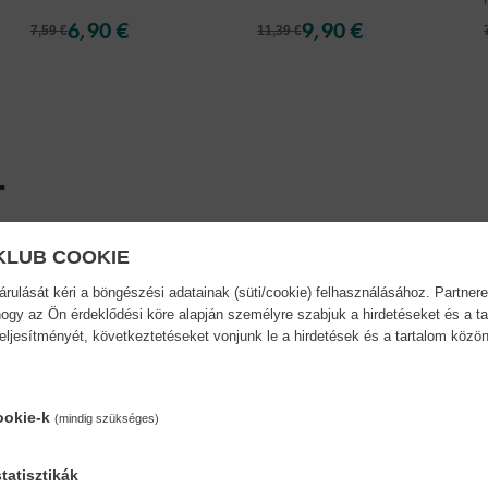
6,90 €
9,90 €
7,59 €
11,39 €
.
 kiadványa az 5+ éveseknek készült. Minden oldala könnyen követhető,
KLUB COOKIE
már kisiskolás lányok és fiúk számára egyaránt. Tele szórakoztató fel
ulását kéri a böngészési adatainak (süti/cookie) felhasználásához. Partnere
sebb, több figyelmet igénylő agytornákig bezárólag mind-mind segítik a j
ogy az Ön érdeklődési köre alapján személyre szabjuk a hirdetéseket és a ta
fejlődését. Javítják a vizuális érzékelést, fejlesztik a kulcsfontosság
teljesítményét, következtetéseket vonjunk le a hirdetések és a tartalom köz
ejlődését.
ookie-k
(mindig szükséges)
tatisztikák