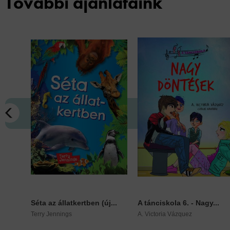
További ajánlataink
Séta az állatkertben (új...
A tánciskola 6. - Nagy...
Terry Jennings
A. Victoria Vázquez