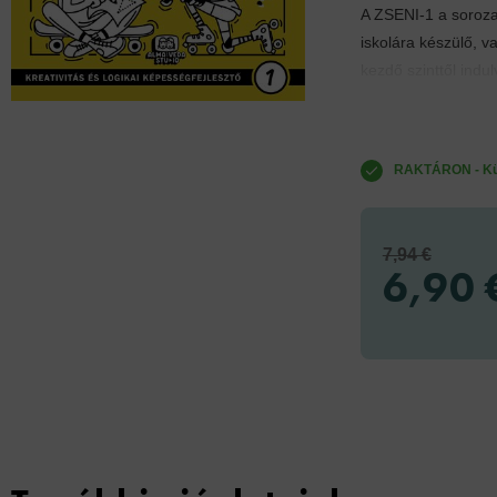
A ZSENI-1 a soroza
iskolára készülő, v
kezdő szinttől indul
RAKTÁRON - Küld
7,94 €
6,90 