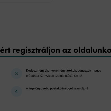
Cookies
ért regisztráljon az oldalunk
Kedvezmények, nyereményjátékok, bónuszok
- tegye
próbára a Könyvklub szolgáltatását Ön is!
A
legelőnyösebb postaköltséggel
számoljon!