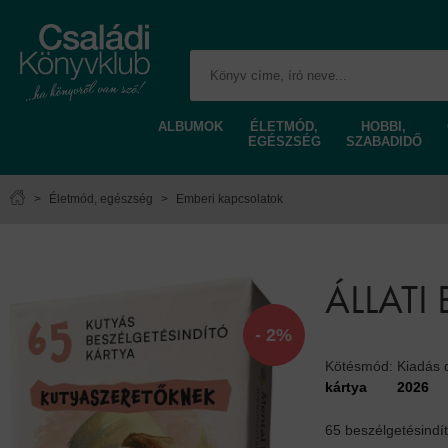
ALBUMOK
ÉLETMÓD,
HOBBI,
EGÉSZSÉG
SZABADIDŐ
>
Életmód, egészség
>
Emberi kapcsolatok
ÁLLATI
- 2%
Kötésmód:
Kiadás
kártya
2026
65 beszélgetésindí