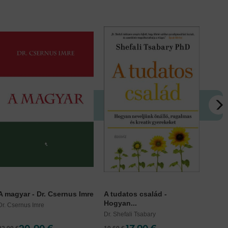
A magyar - Dr. Csernus Imre
A tudatos család -
Mindf
Hogyan...
Dr. Csernus Imre
Dr. Shefali Tsabary