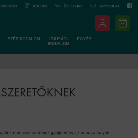
NYVKERESŐ
RÓLUNK
ÜZLETEINK
KAPCSOLAT
SZÉPIRODALOM
IFJÚSÁGI
EGYÉB
IRODALOM
YASZERETŐKNEK
rtyajáték nemcsak kérdések gyűjteménye, hanem a kutyák