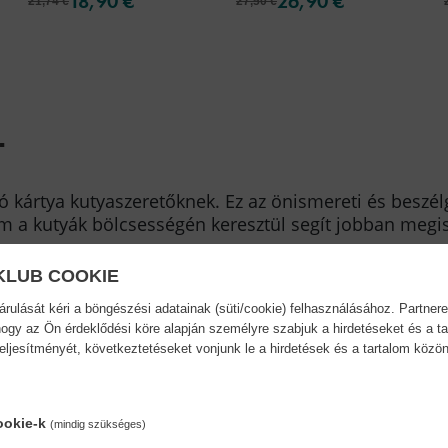
18,90 €
26,90 €
21,74 €
27,50 €
.
ó kártya kutyaszeretőknek. Ez az önismereti és beszé
m a kutyák bölcsességén keresztül segít jobban meg
KLUB COOKIE
ulását kéri a böngészési adatainak (süti/cookie) felhasználásához. Partnere
ogy az Ön érdeklődési köre alapján személyre szabjuk a hirdetéseket és a ta
teljesítményét, következtetéseket vonjunk le a hirdetések és a tartalom köz
Kötésmód:
kártya
ookie-k
(mindig szükséges)