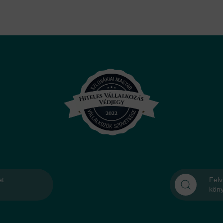
et
Felv
kön