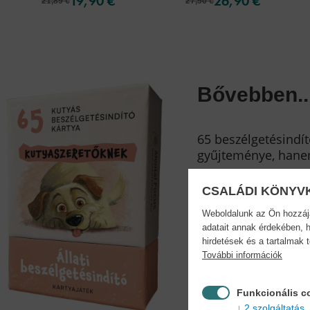
19,90 €
26,90 €
21,89 €
27,50 €
Bővebben..
65 beszélgetésindít
gyűjteménye, hane
CSALÁDI KÖNYV
Adatok
Weboldalunk az Ön hozzájár
adatait annak érdekében, h
hirdetések és a tartalmak 
További információk
Funkcionális c
2 szolgáltatás