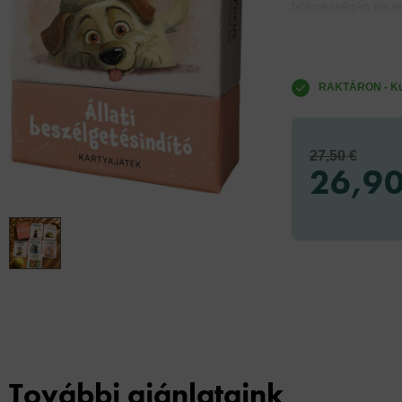
bölcsességén keres
RAKTÁRON - Küld
27,50 €
26,90
További ajánlataink