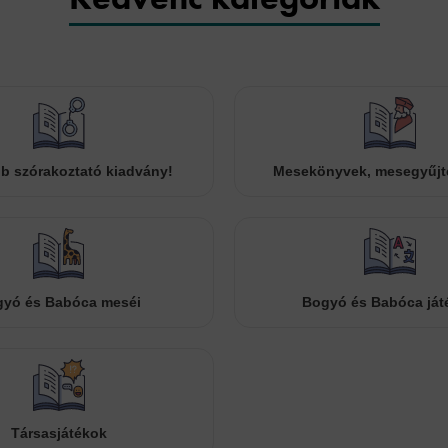
b szórakoztató kiadvány!
Mesekönyvek, mesegyűj
yó és Babóca meséi
Bogyó és Babóca ját
Társasjátékok