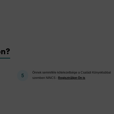
on?
Önnek semmiféle kötelezettsége a Családi Könyvklubbal
szemben NINCS -
Regisztráljon Ön is