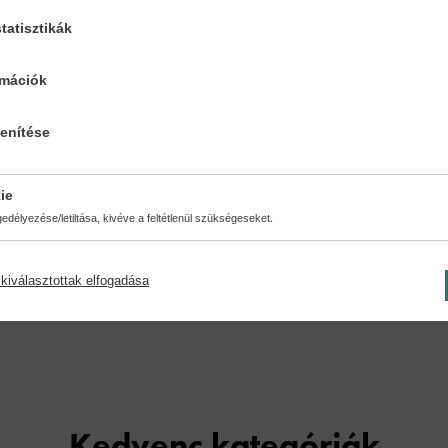
tatisztikák
rmációk
lenítése
ie
délyezése/letiltása, kivéve a feltétlenül szükségeseket.
kiválasztottak elfogadása
Kedvenc kategóriák