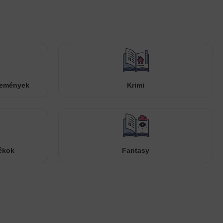
temények
Krimi
ékok
Fantasy