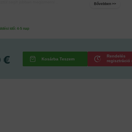
ztül segít jobban megismerni...
Bővebben >>
ési idő: 4-5 nap
 €
Rendelés
regisztráció