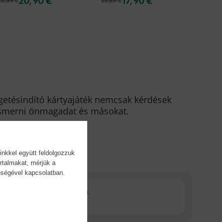
20,90 €
17,90 €
22,99 €
19,69 €
27,50 
lgetésindító kártyajáték nemcsak kérdések
ismerni önmagadat és másokat.
inkkel együtt feldolgozzuk
rtalmakat, mérjük a
önségével kapcsolatban.
Kiadás dátuma:
2026