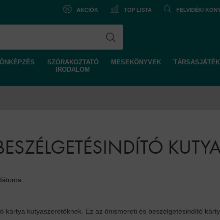
AKCIÓK
TOP LISTA
FELVIDÉKI KÖ
ÖNKÉPZÉS
SZÓRAKOZTATÓ
MESEKÖNYVEK
TÁRSASJÁTÉK
IRODALOM
 BESZÉLGETÉSINDÍTÓ KUT
 dátuma:
tó kártya kutyaszeretőknek. Ez az önismereti és beszélgetésindító ká