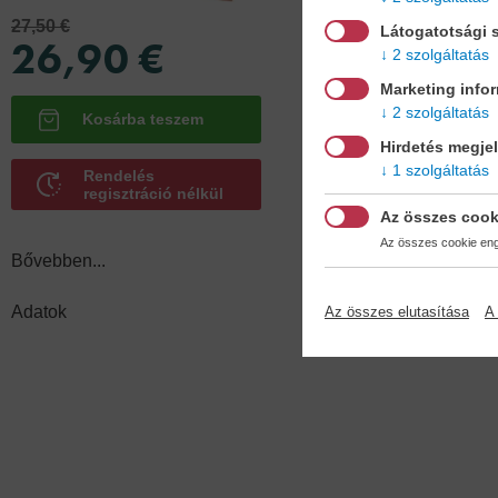
27,50 €
Látogatotsági s
26,90 €
2 szolgáltatás
Marketing info
2 szolgáltatás
Hirdetés megje
1 szolgáltatás
Rendelés
regisztráció nélkül
Az összes cook
Az összes cookie enge
Bővebben...
Adatok
Az összes elutasítása
A 