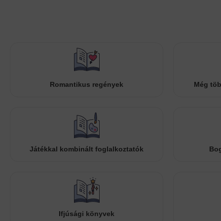
Romantikus regények
Még töb
Játékkal kombinált foglalkoztatók
Bog
Ifjúsági könyvek