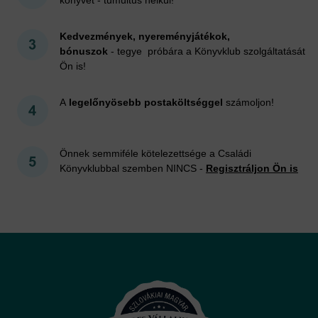
Kedvezmények, nyereményjátékok,
bónuszok
- tegye próbára a Könyvklub szolgáltatását
Ön is!
A
legelőnyösebb postaköltséggel
számoljon!
Önnek semmiféle kötelezettsége a Családi
Könyvklubbal szemben NINCS -
Regisztráljon Ön is