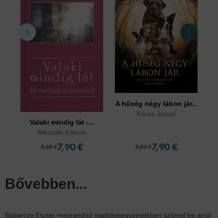
A hűség négy lábon jár...
Ed
Köves József
Valaki mindig lát -...
Mikszáth Kálmán
7,90 €
7,90 €
8,69 €
8,69 €
Bővebben...
Babarczy Eszter megrendítő naplóbejegyzésekben számol be arról