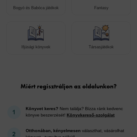
Bogyó és Babóca játékok
Fantasy
Ifjúsági könyvek
Társasjátékok
Cookies
Miért regisztráljon az oldalunkon?
Könyvet keres?
Nem találja? Bízza ránk kedvenc
könyve beszerzését!
Könyvkereső-szolgálat
Otthonában, kényelmesen
választhat, vásárolhat
könyvet - tumultus nélkül!