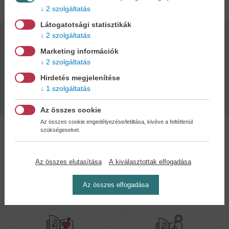
2 szolgáltatás
Látogatotsági statisztikák
2 szolgáltatás
Kötésmód:
Oldalszám:
Marketing információk
puha kötés
176
2 szolgáltatás
Hirdetés megjelenítése
Kiadás dátuma:
1 szolgáltatás
2025
Az összes cookie
Az összes cookie engedélyezése/letiltása, kivéve a feltétlenül
szükségeseket.
Az összes elutasítása
A kiválasztottak elfogadása
Kedvenc kategóriák
Az összes elfogadása