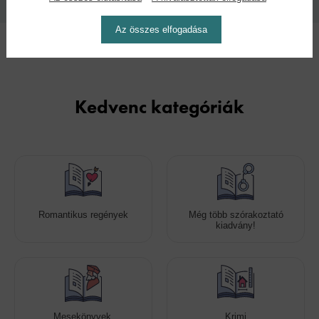
Az összes elfogadása
Kedvenc kategóriák
Romantikus regények
Még több szórakoztató
kiadvány!
Mesekönyvek,
Krimi