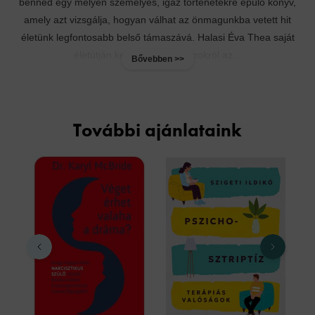
benned egy mélyen személyes, igaz történetekre épülő könyv,
amely azt vizsgálja, hogyan válhat az önmagunkba vetett hit
életünk legfontosabb belső támaszává. Halasi Éva Thea saját
életútján keresztül mesél azokról az...
Bővebben >>
További ajánlataink