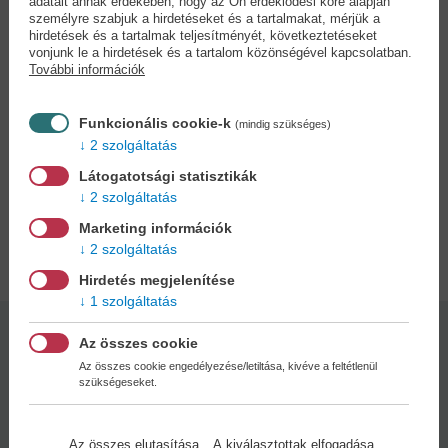
adatait annak érdekében, hogy az Ön érdeklődési köre alapján
nyelvek és kultúrák tárulnak elénk - valamint az a folyamat, amikor
személyre szabjuk a hirdetéseket és a tartalmakat, mérjük a
az ember elveszíti, majd tudatosan újra felépíti az önmagába vetett
hirdetések és a tartalmak teljesítményét, következtetéseket
vonjunk le a hirdetések és a tartalom közönségével kapcsolatban.
hitét. A könyv nem kínál kész recepteket vagy hangzatos
További információk
ígéreteket, helyette őszinte felismeréseket, megélt tapasztalatokat
és csendes, mély erejű tanulságokat ad át. Ez a kötet többek között
azokhoz szól, akik életük fordulópontján állnak, akik egyedül érzik
Funkcionális cookie-k
(mindig szükséges)
magukat az útjukon, vagy szeretnének visszatalálni belső stabi­li­­
2 szolgáltatás
tásukhoz. Finom emlékeztető arra, hogy nem a körülményeink
Látogatotsági statisztikák
határoznak meg bennünket.
2 szolgáltatás
Marketing információk
Adatok
2 szolgáltatás
Hirdetés megjelenítése
1 szolgáltatás
Kötésmód:
Oldalszám:
Az összes cookie
puha kötés
88
Az összes cookie engedélyezése/letiltása, kivéve a feltétlenül
szükségeseket.
Kiadás dátuma:
2026
Az összes elutasítása
A kiválasztottak elfogadása