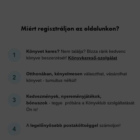
Cookies
Miért regisztráljon az oldalunkon?
Könyvet keres?
Nem találja? Bízza ránk kedvenc
könyve beszerzését!
Könyvkereső-szolgálat
Otthonában, kényelmesen
választhat, vásárolhat
könyvet - tumultus nélkül!
Kedvezmények, nyereményjátékok,
bónuszok
- tegye próbára a Könyvklub szolgáltatását
Ön is!
A
legelőnyösebb postaköltséggel
számoljon!