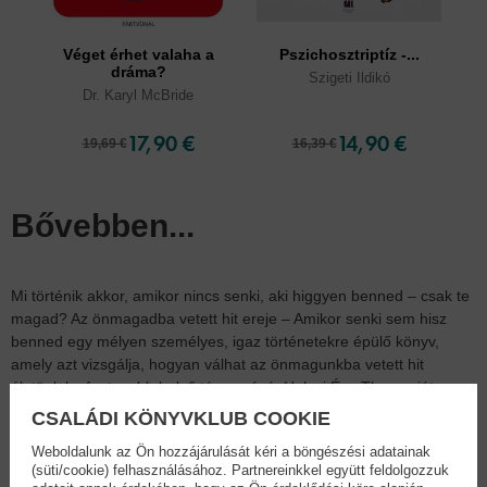
Véget érhet valaha a
Pszichosztriptíz -...
dráma?
Szigeti Ildikó
Dr. Karyl McBride
17,90 €
14,90 €
19,69 €
16,39 €
Bővebben...
Mi történik akkor, amikor nincs senki, aki higgyen benned – csak te
magad? Az önmagadba vetett hit ereje – Amikor senki sem hisz
benned egy mélyen személyes, igaz történetekre épülő könyv,
amely azt vizsgálja, hogyan válhat az önmagunkba vetett hit
életünk legfontosabb belső támaszává. Halasi Éva Thea saját
életútján keresztül mesél azokról az időszakokról, amikor nem volt
CSALÁDI KÖNYVKLUB COOKIE
védőháló, nem volt biztos kapaszkodó, mégis újra és újra a belső
Weboldalunk az Ön hozzájárulását kéri a böngészési adatainak
hívásra hallgatva lépett tovább. Egyedül megtett utazások,
(süti/cookie) felhasználásához. Partnereinkkel együtt feldolgozzuk
lehetetlennek tűnő szakmai és életbeli váltások, idegen országok,