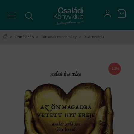
>
ÖNKÉPZÉS
>
Társadalomtudomány
>
Pszichológia
- 13%