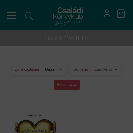
HALASI ÉVA THEA
Sorakoztatás
Sorrend