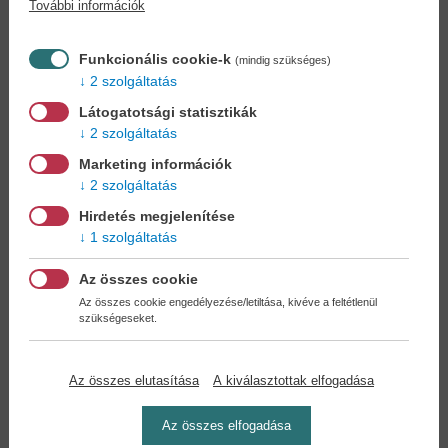
További információk
Könyvet keres?
Nem találja? Bízza ránk kedvenc
könyve beszerzését!
Könyvkereső-szolgálat
Funkcionális cookie-k
(mindig szükséges)
2 szolgáltatás
Otthonában, kényelmesen
választhat, vásárolhat
Látogatotsági statisztikák
könyvet - tumultus nélkül!
2 szolgáltatás
Marketing információk
Kedvezmények, nyereményjátékok,
2 szolgáltatás
bónuszok
- tegye próbára a Könyvklub szolgáltatását
Hirdetés megjelenítése
Ön is!
1 szolgáltatás
A
legelőnyösebb postaköltséggel
számoljon!
Az összes cookie
Az összes cookie engedélyezése/letiltása, kivéve a feltétlenül
szükségeseket.
Önnek semmiféle kötelezettsége a Családi
Könyvklubbal szemben NINCS -
Regisztráljon Ön is
Az összes elutasítása
A kiválasztottak elfogadása
Az összes elfogadása