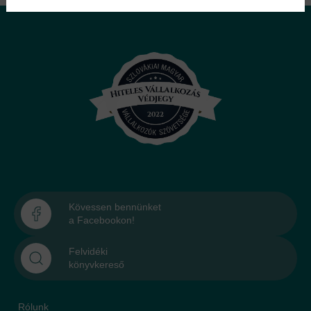
Kövessen bennünket
a Facebookon!
Felvidéki
könyvkereső
Rólunk