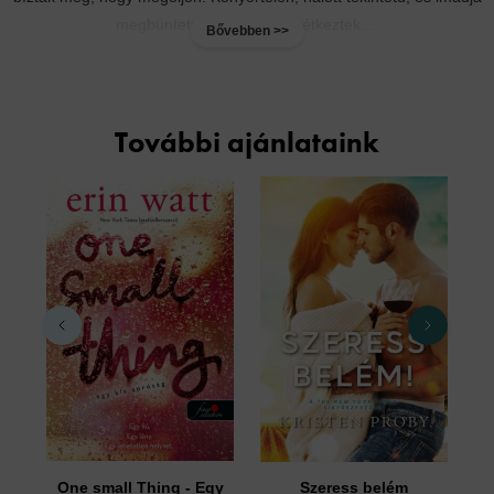
megbüntetni azokat, akik vétkeztek....
Bővebben >>
További ajánlataink
One small Thing - Egy
Szeress belém
Új