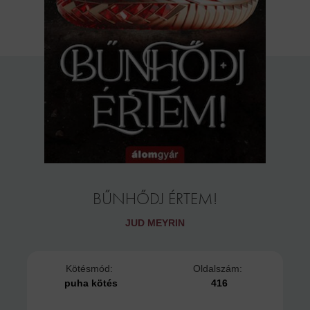
BŰNHŐDJ ÉRTEM!
JUD MEYRIN
Kötésmód:
Oldalszám:
puha kötés
416