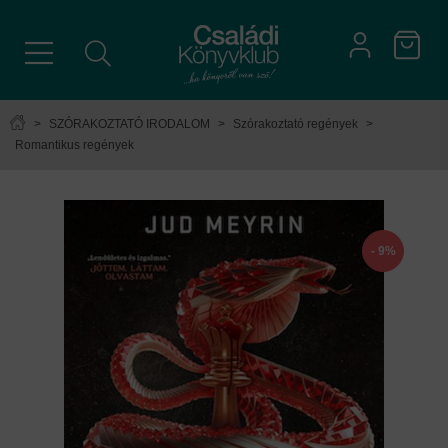
>
SZÓRAKOZTATÓ IRODALOM
>
Szórakoztató regények
>
Romantikus regények
- 9%