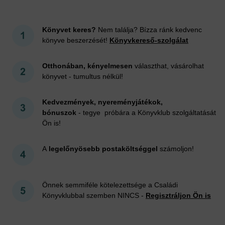
Könyvet keres?
Nem találja? Bízza ránk kedvenc
könyve beszerzését!
Könyvkereső-szolgálat
Otthonában, kényelmesen
választhat, vásárolhat
könyvet - tumultus nélkül!
Kedvezmények, nyereményjátékok,
bónuszok
- tegye próbára a Könyvklub szolgáltatását
Ön is!
A
legelőnyösebb postaköltséggel
számoljon!
Önnek semmiféle kötelezettsége a Családi
Könyvklubbal szemben NINCS -
Regisztráljon Ön is