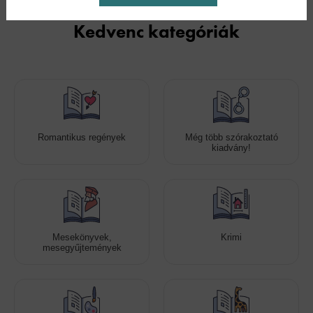
Kedvenc kategóriák
Romantikus regények
Még több szórakoztató
kiadvány!
Mesekönyvek,
Krimi
mesegyűjtemények