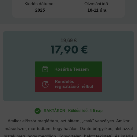
Kiadás dátuma:
Olvasási idő:
2025
10-11 óra
19,69 €
17,90 €
Rendelés
regisztráció nélkül
RAKTÁRON - Küldési idő: 4-5 nap
Amikor először megláttam, azt hittem, „csak” veszélyes. Amikor
másodszor, már tudtam, hogy halálos. Dante bérgyilkos, akit azzal
bíztak meg, hogy megöljön. Könyörtelen, halott tekintetű, és imádja