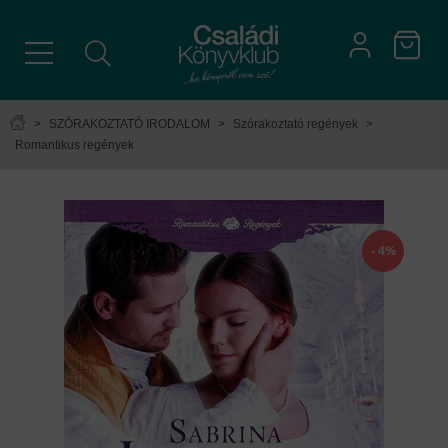
>
SZÓRAKOZTATÓ IRODALOM
>
Szórakoztató regények
>
Romantikus regények
- 4%