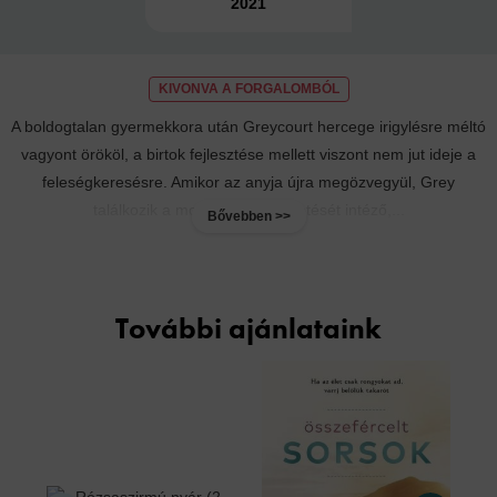
2021
KIVONVA A FORGALOMBÓL
A boldogtalan gyermekkora után Greycourt hercege irigylésre méltó
vagyont örököl, a birtok fejlesztése mellett viszont nem jut ideje a
feleségkeresésre. Amikor az anyja újra megözvegyül, Grey
találkozik a mostohaapja temetését intéző,...
Bővebben >>
További ajánlataink