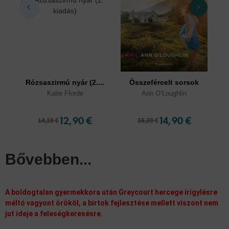
Rózsaszirmú nyár (2....
Összefércelt sorsok
Fa
Katie Fforde
Ann O’Loughlin
12,90 €
14,90 €
14,19 €
16,39 €
Bővebben...
A boldogtalan gyermekkora után Greycourt hercege irigylésre
méltó vagyont örököl, a birtok fejlesztése mellett viszont nem
jut ideje a feleségkeresésre.