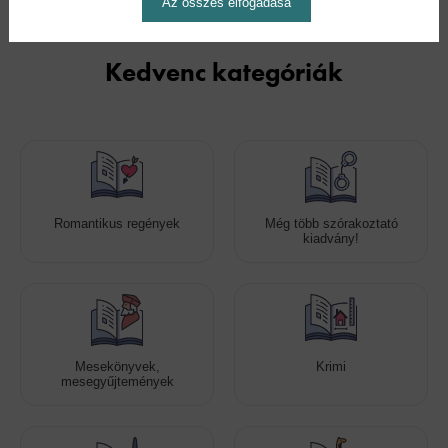
Az összes elfogadása
Kedvenc kategóriák
Romantikus regények
Még több szórakoztató
kiadvány!
Mesekönyvek,
Krimi
mesegyűjtemények