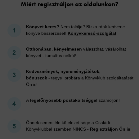
Miért regisztráljon az oldalunkon?
Könyvet keres?
Nem találja? Bízza ránk kedvenc
könyve beszerzését!
Könyvkereső-szolgálat
Otthonában, kényelmesen
választhat, vásárolhat
könyvet - tumultus nélkül!
Kedvezmények, nyereményjátékok,
bónuszok
- tegye próbára a Könyvklub szolgáltatását
Ön is!
A
legelőnyösebb postaköltséggel
számoljon!
Önnek semmiféle kötelezettsége a Családi
Könyvklubbal szemben NINCS -
Regisztráljon Ön is