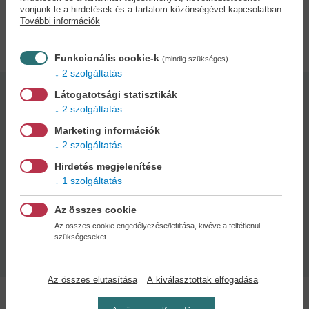
vonjunk le a hirdetések és a tartalom közönségével kapcsolatban.
További információk
Adatok
Funkcionális cookie-k
(mindig szükséges)
2 szolgáltatás
Látogatotsági statisztikák
Kötésmód:
Oldalszám:
2 szolgáltatás
Fűzve
336 oldal
Marketing információk
2 szolgáltatás
Kiadás dátuma:
Méret:
Hirdetés megjelenítése
2021
20 x 14 cm
1 szolgáltatás
Könyv műfaj:
Az összes cookie
Romantika - Szórakoztató
Az összes cookie engedélyezése/letiltása, kivéve a feltétlenül
Valentin-napi
szükségeseket.
ajándékötletek!
Az összes elutasítása
A kiválasztottak elfogadása