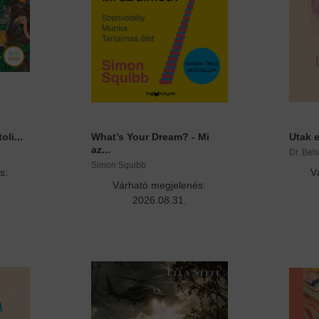
oli...
What’s Your Dream? - Mi
Utak e
az...
Dr. Bel
Simon Squibb
s:
V
Várható megjelenés:
2026.08.31.