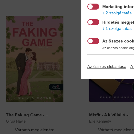
Marketing info
2 szolgáltatás
Hirdetés megje
1 szolgáltatás
Az összes cook
Az összes cookie enge
Az összes elutasítása
A 
The Faking Game -...
Misfit - A kívülálló -...
Olivia Hayle
Elle Kennedy
Várható megjelenés:
Várható megjelené