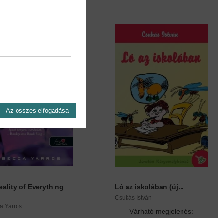
Az összes elfogadása
ality of Everything
Ló az iskolában (új...
Csukás István
a Yarros
Várható megjelenés: