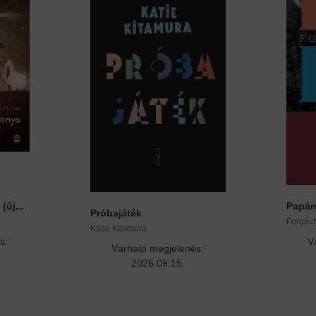
(új...
Papá
Próbajáték
Forgác
Katie Kitamura
s:
V
Várható megjelenés:
2026.09.15.