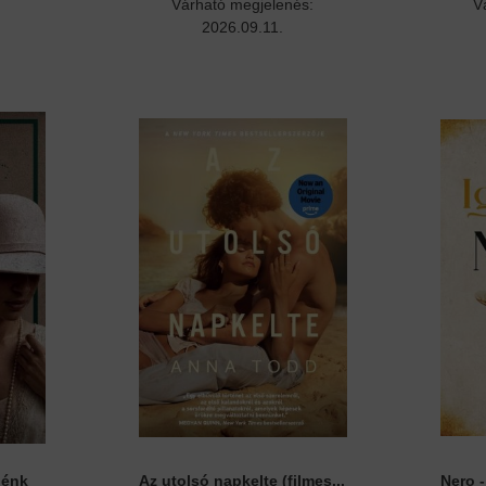
Várható megjelenés:
V
2026.09.11.
nénk
Az utolsó napkelte (filmes...
Nero 