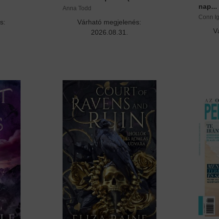
nap...
Anna Todd
Conn I
s:
Várható megjelenés:
V
2026.08.31.