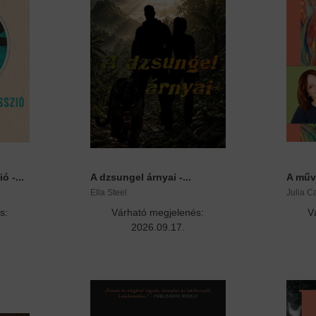
ó -...
A dzsungel árnyai -...
A művé
Ella Steel
Julia 
s:
Várható megjelenés:
V
2026.09.17.