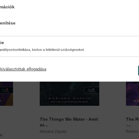
rmációk
lenítése
ie
délyezése/letiltása, kivéve a feltétlenül szükségeseket.
kiválasztottak elfogadása
The Things We Water - Amit
The Re
az...
-...
Mariana Zapata
Rebecc
s: