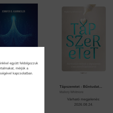
inkkel együtt feldolgozzuk
rtalmakat, mérjük a
önségével kapcsolatban.
rovertált vezető -...
Tápszeretet - Bűntudat...
r B. Kahnweiler
Mallory Whitmore
árható megjelenés:
Várható megjelenés:
2026.09.01.
2026.08.24.