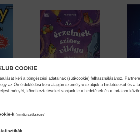
KLUB COOKIE
ulását kéri a böngészési adatainak (süti/cookie) felhasználásához. Partnere
ogy az Ön érdeklődési köre alapján személyre szabjuk a hirdetéseket és a ta
teljesítményét, következtetéseket vonjunk le a hirdetések és a tartalom köz
. -...
Az érzelmek színes világa...
Az int
ookie-k
Andrea Mills
Jennife
(mindig szükséges)
s:
Várható megjelenés:
V
2026.09.28.
tatisztikák