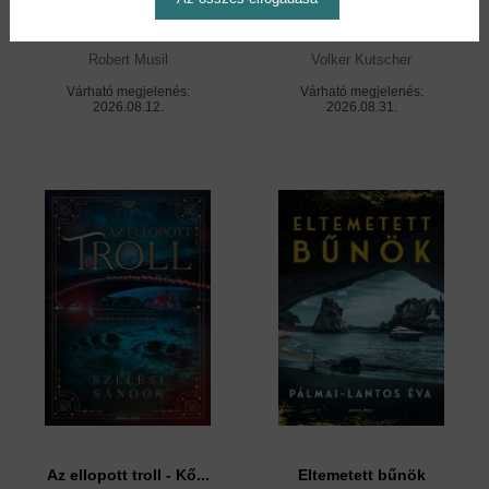
Törless iskolaévei -...
Marlow - Gereon Rath
Robert Musil
Volker Kutscher
Várható megjelenés:
Várható megjelenés:
2026.08.12.
2026.08.31.
Az ellopott troll - Kő...
Eltemetett bűnök