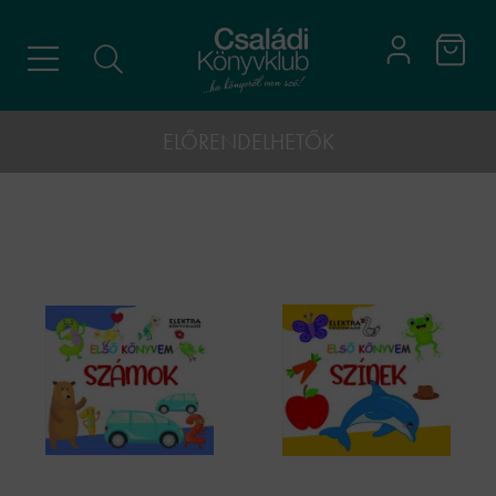
ELŐRENDELHETŐK