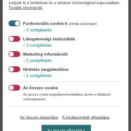
vonjunk le a hirdetések és a tartalom közönségével kapcsolatban.
További információk
A szív választása -
Eső - Magvető
Funkcionális cookie-k
Emily
Zsebkönyvtár
(mindig szükséges)
2 szolgáltatás
L. M. Montgomery
W. Somerset Maugham
Várható megjelenés:
Várható megjelenés:
Látogatotsági statisztikák
2026.08.10.
2026.08.12.
2 szolgáltatás
Marketing információk
2 szolgáltatás
Hirdetés megjelenítése
1 szolgáltatás
Az összes cookie
Az összes cookie engedélyezése/letiltása, kivéve a feltétlenül
szükségeseket.
Az összes elutasítása
A kiválasztottak elfogadása
Az összes elfogadása