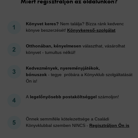
Miért regisztráljon az oldalunkon?
Könyvet keres?
Nem találja? Bízza ránk kedvenc
könyve beszerzését!
Könyvkereső-szolgálat
Otthonában, kényelmesen
választhat, vásárolhat
könyvet - tumultus nélkül!
Kedvezmények, nyereményjátékok,
bónuszok
- tegye próbára a Könyvklub szolgáltatását
Ön is!
A
legelőnyösebb postaköltséggel
számoljon!
Önnek semmiféle kötelezettsége a Családi
Könyvklubbal szemben NINCS -
Regisztráljon Ön is