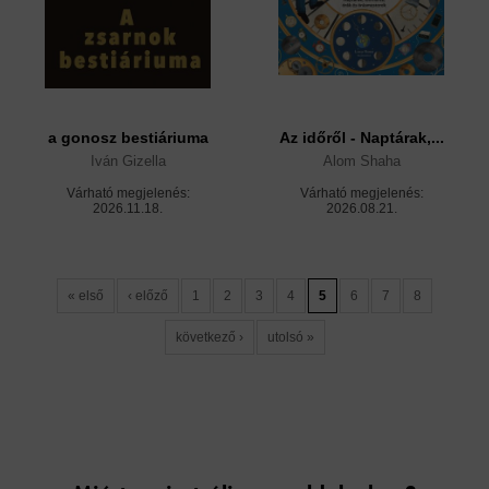
a gonosz bestiáriuma
Az időről - Naptárak,...
Iván Gizella
Alom Shaha
Várható megjelenés:
Várható megjelenés:
2026.11.18.
2026.08.21.
« első
‹ előző
1
2
3
4
5
6
7
8
következő ›
utolsó »
Cookies