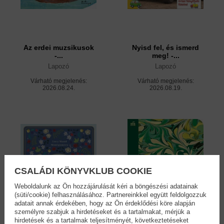
Az erdei muzsikusok
Nyisd fel, és ismerd
-...
meg! -...
Lapozó
Lapozó
Várható megjelenés:
Várható megjelenés:
2026.08.24.
2026.08.19.
CSALÁDI KÖNYVKLUB COOKIE
Weboldalunk az Ön hozzájárulását kéri a böngészési adatainak
(süti/cookie) felhasználásához. Partnereinkkel együtt feldolgozzuk
adatait annak érdekében, hogy az Ön érdeklődési köre alapján
személyre szabjuk a hirdetéseket és a tartalmakat, mérjük a
hirdetések és a tartalmak teljesítményét, következtetéseket