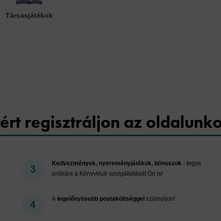
Társasjátékok
Cookies
ért regisztráljon az oldalunk
Kedvezmények, nyereményjátékok, bónuszok
- tegye
próbára a Könyvklub szolgáltatását Ön is!
A
legelőnyösebb postaköltséggel
számoljon!