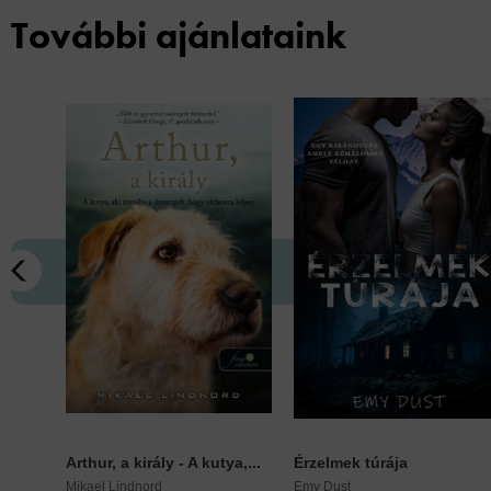
További ajánlataink
Arthur, a király - A kutya,...
Érzelmek túrája
Mikael Lindnord
Emy Dust