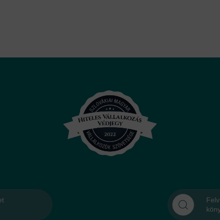
et
Felv
kön