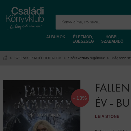
ALBUMOK
ÉLETMÓD,
HOBBI,
EGÉSZSÉG
SZABADIDŐ
>
SZÓRAKOZTATÓ IRODALOM
>
Szórakoztató regények
>
Még több sz
FALLE
- 13%
ÉV - B
LEIA STONE