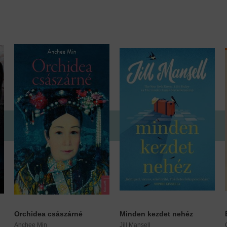
Orchidea császárné
Minden kezdet nehéz
Anchee Min
Jill Mansell