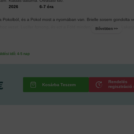
zám:
Kiadás dátuma:
Olvasási idő:
2026
6-7 óra
 a Pokolból, és a Pokol most a nyomában van. Brielle sosem gondolta v
oz vezet. Lucifer forrong, és ezt a Föld minden lakójával tudatni akarja
Bővebben >>
ési idő: 4-5 nap
€
Rendelés
regisztráció