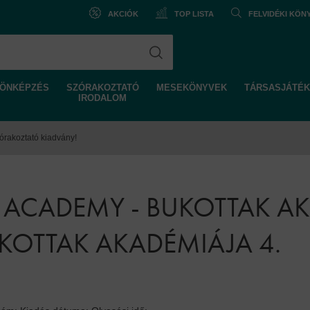
AKCIÓK
TOP LISTA
FELVIDÉKI KÖ
ÖNKÉPZÉS
SZÓRAKOZTATÓ
MESEKÖNYVEK
TÁRSASJÁTÉK
IRODALOM
órakoztató kiadvány!
N ACADEMY - BUKOTTAK A
UKOTTAK AKADÉMIÁJA 4.