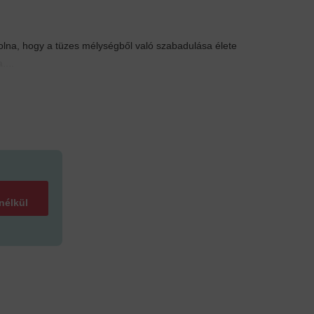
olna, hogy a tüzes mélységből való szabadulása élete
....
 nélkül