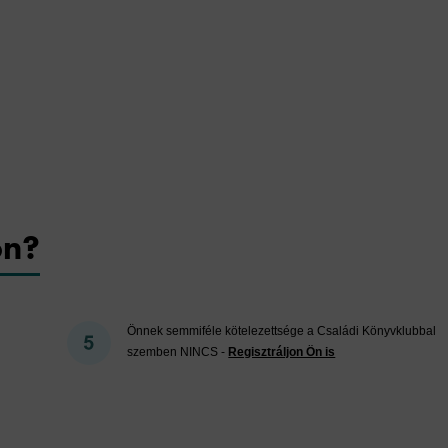
on?
Önnek semmiféle kötelezettsége a Családi Könyvklubbal
szemben NINCS -
Regisztráljon Ön is