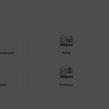
temények
Krimi
ékok
Fantasy