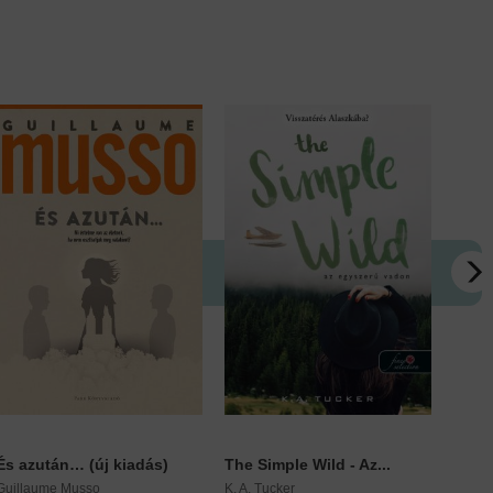
És azután… (új kiadás)
The Simple Wild - Az...
Lucas
Guillaume Musso
K. A. Tucker
Jay M