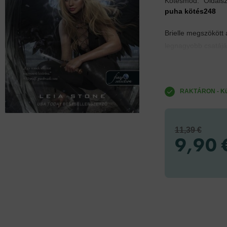
Kötésmód:
Oldals
puha kötés
248
Brielle megszökött
legnagyobb csatájáh
RAKTÁRON - Küld
11,39 €
9,90 