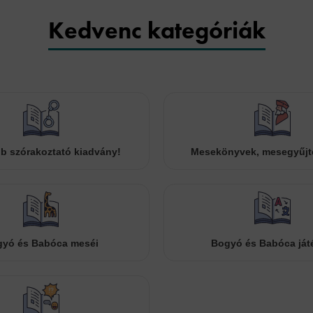
Kedvenc kategóriák
b szórakoztató kiadvány!
Mesekönyvek, mesegyűj
yó és Babóca meséi
Bogyó és Babóca ját