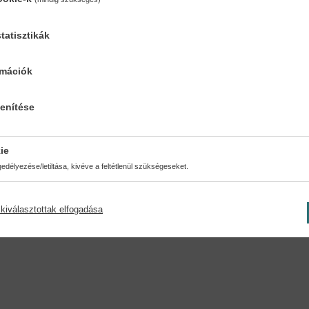
tatisztikák
ésmód:
Oldalszám:
a kötés
248
rmációk
lenítése
ie
délyezése/letiltása, kivéve a feltétlenül szükségeseket.
kiválasztottak elfogadása