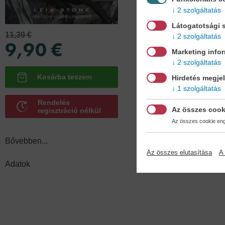
2 szolgáltatás
Látogatotsági s
11,39 €
2 szolgáltatás
Köt
9,90 €
puh
Marketing info
2 szolgáltatás
Hirdetés megje
1 szolgáltatás
Rendelés
Az összes cook
regisztráció nélkül
Az összes cookie enge
Bővebben...
Az összes elutasítása
A 
Adatok