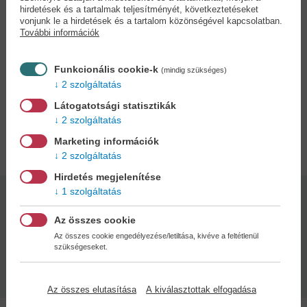
hirdetések és a tartalmak teljesítményét, következtetéseket
veszít, a biztos halál vár rá. Csakhogy fogalma
vonjunk le a hirdetések és a tartalom közönségével kapcsolatban.
sincs, mire vállalkozott… Elizabeth Lim legújabb
További információk
fordulatos, sodró lendületű fantasy duológiája a
Hat bíborszín darumadár sorozat világában
Funkcionális cookie-k
(mindig szükséges)
játszódik, ám a japán helyett ezúttal a kínai
2 szolgáltatás
kultúrából merít.
Látogatotsági statisztikák
2 szolgáltatás
Adatok
Marketing információk
2 szolgáltatás
Hirdetés megjelenítése
1 szolgáltatás
Kötésmód:
Oldalszám:
puha kötés
536
Az összes cookie
Az összes cookie engedélyezése/letiltása, kivéve a feltétlenül
szükségeseket.
Kiadás dátuma:
Méret:
2025
21x15cm
Az összes elutasítása
A kiválasztottak elfogadása