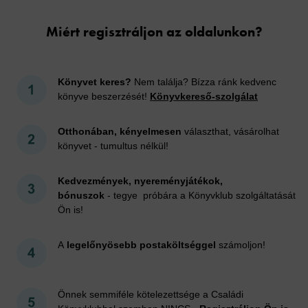
Miért regisztráljon az oldalunkon?
Könyvet keres?
Nem találja? Bízza ránk kedvenc
könyve beszerzését!
Könyvkereső-szolgálat
Otthonában, kényelmesen
választhat, vásárolhat
könyvet - tumultus nélkül!
Kedvezmények, nyereményjátékok,
bónuszok
- tegye próbára a Könyvklub szolgáltatását
Ön is!
A
legelőnyösebb postaköltséggel
számoljon!
Önnek semmiféle kötelezettsége a Családi