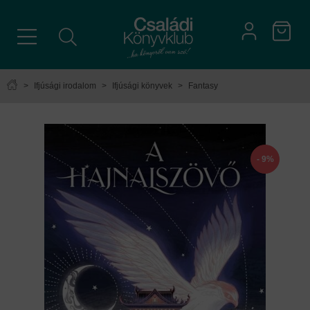
>
Ifjúsági irodalom
>
Ifjúsági könyvek
>
Fantasy
- 9%