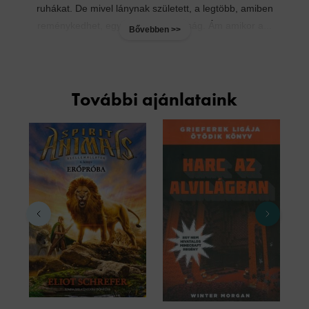
ruhákat. De mivel lánynak született, a legtöbb, amiben
reménykedhet, egy előnyös házasság. Ám amikor a...
Bővebben >>
További ajánlataink