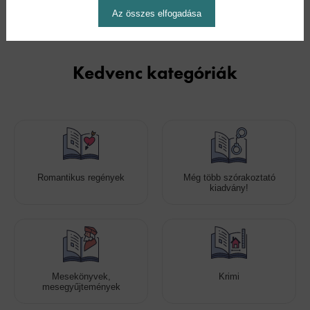
Az összes elfogadása
Kedvenc kategóriák
Romantikus regények
Még több szórakoztató
kiadvány!
Mesekönyvek,
Krimi
mesegyűjtemények