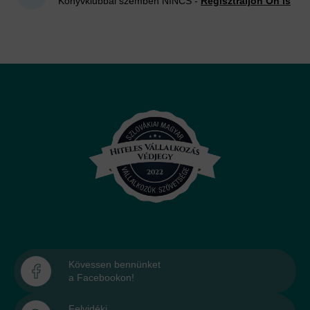
Könyvklubbal szemben NINCS -
Regisztráljon Ön is
Kövessen bennünket
a Facebookon!
Felvidéki