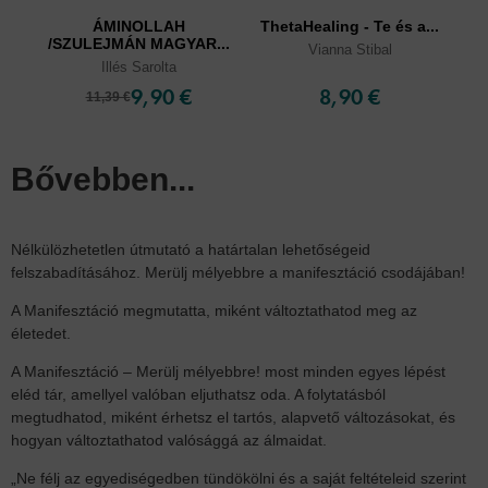
ÁMINOLLAH
ThetaHealing - Te és a...
/SZULEJMÁN MAGYAR...
Vianna Stibal
Illés Sarolta
9,90 €
8,90 €
11,39 €
Bővebben...
Nélkülözhetetlen útmutató a határtalan lehetőségeid
felszabadításához. Merülj mélyebbre a manifesztáció csodájában!
A Manifesztáció megmutatta, miként változtathatod meg az
életedet.
A Manifesztáció – Merülj mélyebbre! most minden egyes lépést
eléd tár, amellyel valóban eljuthatsz oda. A folytatásból
megtudhatod, miként érhetsz el tartós, alapvető változásokat, és
hogyan változtathatod valósággá az álmaidat.
„Ne félj az egyediségedben tündökölni és a saját feltételeid szerint