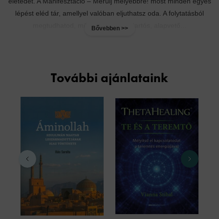
életedet. A Manifesztáció – Merülj mélyebbre! most minden egyes
lépést eléd tár, amellyel valóban eljuthatsz oda. A folytatásból
megtudhatod, miként érhetsz el tartós, alapvető...
Bővebben >>
További ajánlataink