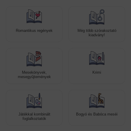
Romantikus regények
Még több szórakoztató
kiadvány!
Mesekönyvek,
Krimi
mesegyűjtemények
Játékkal kombinált
Bogyó és Babóca meséi
foglalkoztatók