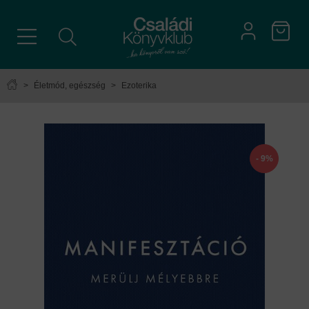
>
Életmód, egészség
>
Ezoterika
- 9%