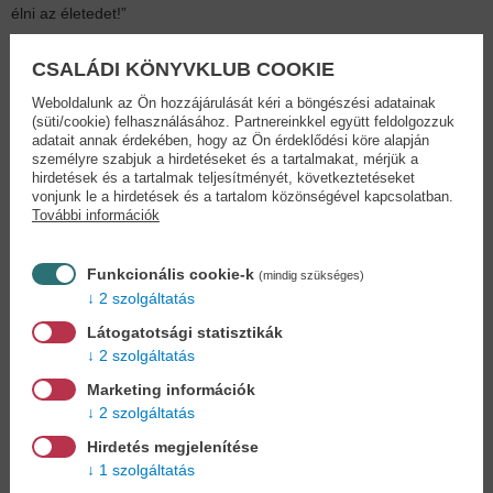
élni az életedet!”
Roxie Nafousi – a Sunday Times bestsellerszerzője – új könyvében
CSALÁDI KÖNYVKLUB COOKIE
még mélyebbre kalauzolja az Olvasót a belső gyógyulás útján. A
manifesztációhoz vezető 7 lépés részletekbe menő ismertetése
Weboldalunk az Ön hozzájárulását kéri a böngészési adatainak
során olyan egyedülálló tudást és hatékony, gyakorlatias
(süti/cookie) felhasználásához. Partnereinkkel együtt feldolgozzuk
adatait annak érdekében, hogy az Ön érdeklődési köre alapján
eszközöket kínál, amelyek elősegítik a manifesztációs gyakorlatok
személyre szabjuk a hirdetéseket és a tartalmakat, mérjük a
átfogóbb megértését és megismerését. Inspiráló feladatai
hirdetések és a tartalmak teljesítményét, következtetéseket
elősegítik az önreflexiót, az önismeretet, az együttérzést és a
vonjunk le a hirdetések és a tartalom közönségével kapcsolatban.
tisztánlátást, amelyek elengedhetetlenül szükségesek ahhoz, hogy
További információk
megerősítsd, fejleszd és könnyeddé varázsold a manifesztációs
folyamatot.
Funkcionális cookie-k
(mindig szükséges)
2 szolgáltatás
„Elég vagy, mindig is elég voltál, és megérdemled, hogy olyan
életet élj, amely miatt örömmel kelsz ki az ágyból minden reggel.
Látogatotsági statisztikák
Méltó vagy mindarra a boldogságra, szeretetre, sikerre és bőségre,
2 szolgáltatás
amivel az Univerzum szolgál számodra. Bárcsak azt mondhattam
Marketing információk
volna a fiatalabb önmagamnak, amit most neked akarok mondani:
2 szolgáltatás
AZ ÉLET CSODÁLATOS, ÉS BENNED MEGVAN AZ ERŐ, HOGY
AZZÁ IS TEDD.”
Hirdetés megjelenítése
1 szolgáltatás
„A manifesztáció királynője” – Financial Times