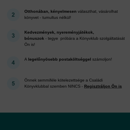
Otthonában, kényelmesen
választhat, vásárolhat
könyvet - tumultus nélkül!
Kedvezmények, nyereményjátékok,
bónuszok
- tegye próbára a Könyvklub szolgáltatását
Ön is!
A
legelőnyösebb postaköltséggel
számoljon!
Önnek semmiféle kötelezettsége a Családi
Könyvklubbal szemben NINCS -
Regisztráljon Ön is