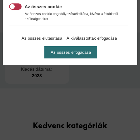
Az összes cookie
Adatok
Az összes cookie engedélyezése/letiltása, kivéve a feltétlenül
szükségeseket.
Az összes elutasítása
A kiválasztottak elfogadása
Kötésmód:
Oldalszám:
keménytábla
231
Az összes elfogadása
Kiadás dátuma:
2023
Kedvenc kategóriák