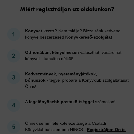
Miért regisztráljon az oldalunkon?
Könyvet keres?
Nem találja? Bízza ránk kedvenc
könyve beszerzését!
Könyvkereső-szolgálat
Otthonában, kényelmesen
választhat, vásárolhat
könyvet - tumultus nélkül!
Kedvezmények, nyereményjátékok,
bónuszok
- tegye próbára a Könyvklub szolgáltatását
Ön is!
A
legelőnyösebb postaköltséggel
számoljon!
Önnek semmiféle kötelezettsége a Családi
Könyvklubbal szemben NINCS -
Regisztráljon Ön is