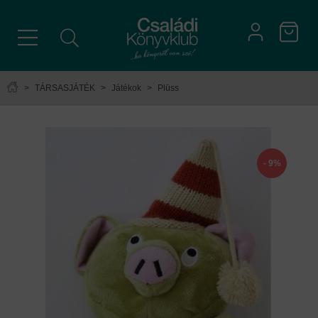
>
TÁRSASJÁTÉK
>
Játékok
>
Plüss
- 9%