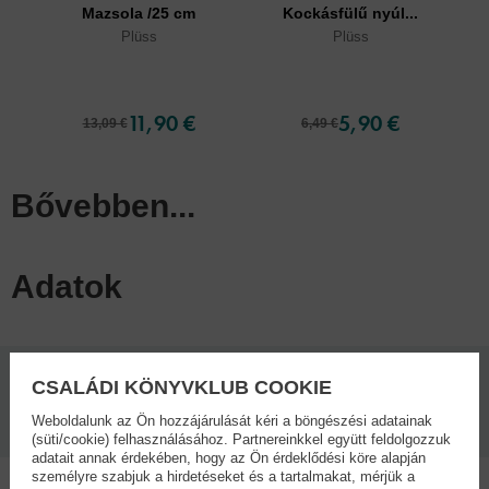
Mazsola /25 cm
Kockásfülű nyúl...
Plüss
Plüss
11,90 €
5,90 €
13,09 €
6,49 €
Bővebben...
Adatok
CSALÁDI KÖNYVKLUB COOKIE
Kötésmód:
Kiadás dátuma:
plüss
2014
Weboldalunk az Ön hozzájárulását kéri a böngészési adatainak
(süti/cookie) felhasználásához. Partnereinkkel együtt feldolgozzuk
adatait annak érdekében, hogy az Ön érdeklődési köre alapján
személyre szabjuk a hirdetéseket és a tartalmakat, mérjük a