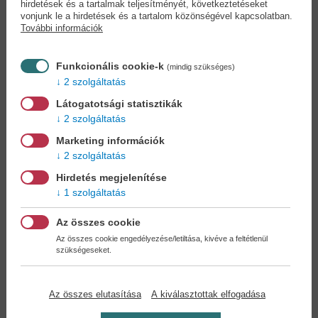
hirdetések és a tartalmak teljesítményét, következtetéseket
vonjunk le a hirdetések és a tartalom közönségével kapcsolatban.
További információk
Kedvenc kategóriák
Funkcionális cookie-k
(mindig szükséges)
2 szolgáltatás
Látogatotsági statisztikák
2 szolgáltatás
Marketing információk
2 szolgáltatás
Romantikus regények
Még több szórakoztató
Hirdetés megjelenítése
kiadvány!
1 szolgáltatás
Az összes cookie
Az összes cookie engedélyezése/letiltása, kivéve a feltétlenül
szükségeseket.
Mesekönyvek,
Krimi
mesegyűjtemények
Az összes elutasítása
A kiválasztottak elfogadása