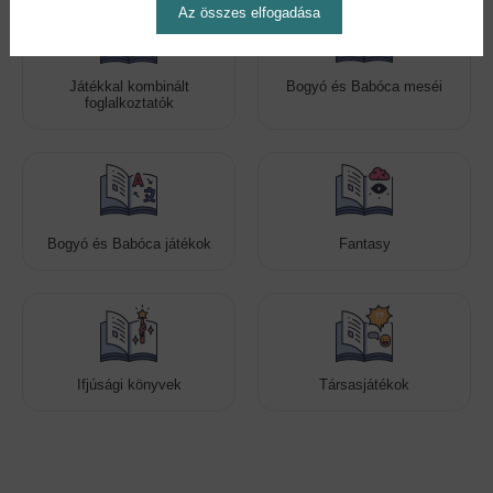
Az összes elfogadása
Játékkal kombinált
Bogyó és Babóca meséi
foglalkoztatók
Bogyó és Babóca játékok
Fantasy
Ifjúsági könyvek
Társasjátékok
Cookies