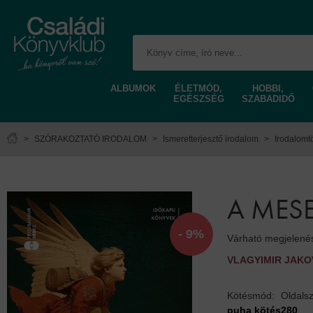
ALBUMOK
ÉLETMÓD,
HOBBI,
EGÉSZSÉG
SZABADIDŐ
>
SZÓRAKOZTATÓ IRODALOM
>
Ismeretterjesztő irodalom
>
Irodalomt
A MES
- 9%
Várható megjelené
VLAGYIMIR JAKO
Kötésmód:
Oldals
puha kötés
280