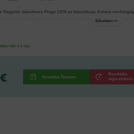
a Vlagyimir Jakovlevics Propp 1928-as klasszikusa, A mese morfológiáj
 modern narratológia egyik alapító és alapműve. Propp a népmesék tar
Bővebben >>
ési idő: 4-5 nap
 €
Rendelés
regisztráció