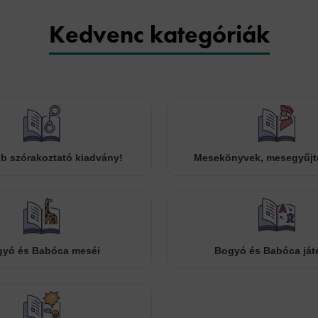
Kedvenc kategóriák
b szórakoztató kiadvány!
Mesekönyvek, mesegyűj
yó és Babóca meséi
Bogyó és Babóca ját