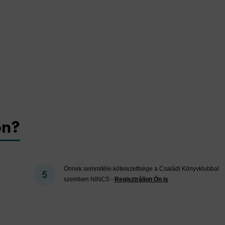
on?
Önnek semmiféle kötelezettsége a Családi Könyvklubbal
szemben NINCS -
Regisztráljon Ön is