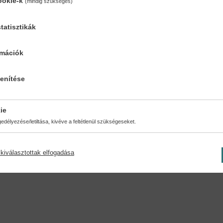
ookie-k
(mindig szükséges)
tatisztikák
rmációk
lenítése
ésmód:
Oldalszám:
a kötés
280
ie
délyezése/letiltása, kivéve a feltétlenül szükségeseket.
kiválasztottak elfogadása