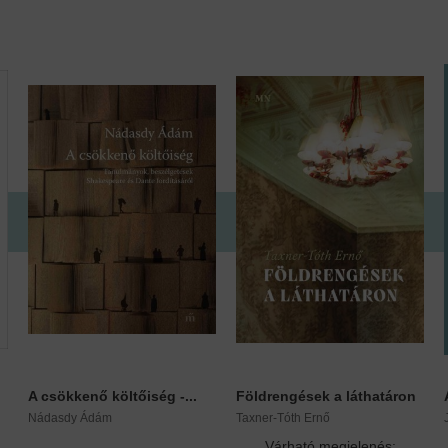
A csökkenő költőiség -...
Földrengések a láthatáron
Nádasdy Ádám
Taxner-Tóth Ernő
Várható megjelenés: