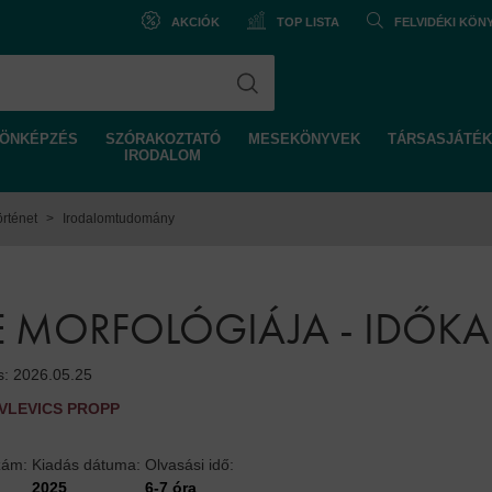
AKCIÓK
TOP LISTA
FELVIDÉKI KÖ
ÖNKÉPZÉS
SZÓRAKOZTATÓ
MESEKÖNYVEK
TÁRSASJÁTÉK
IRODALOM
örténet
>
Irodalomtudomány
E MORFOLÓGIÁJA - IDŐK
s: 2026.05.25
VLEVICS PROPP
zám:
Kiadás dátuma:
Olvasási idő:
2025
6-7 óra