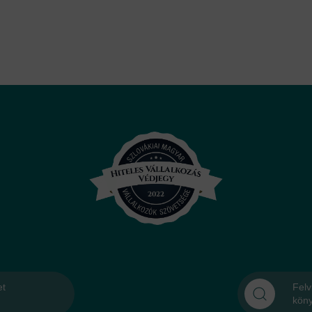
et
Felv
kön