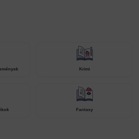
temények
Krimi
ékok
Fantasy