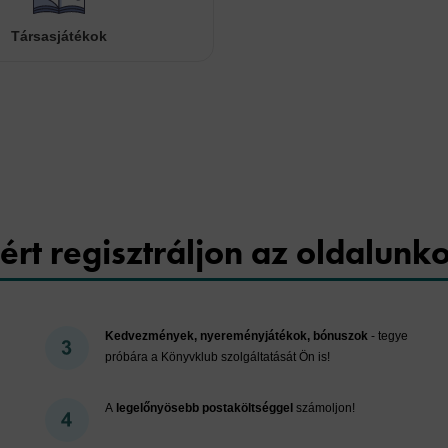
Társasjátékok
Cookies
ért regisztráljon az oldalunk
Kedvezmények, nyereményjátékok, bónuszok
- tegye
próbára a Könyvklub szolgáltatását Ön is!
A
legelőnyösebb postaköltséggel
számoljon!