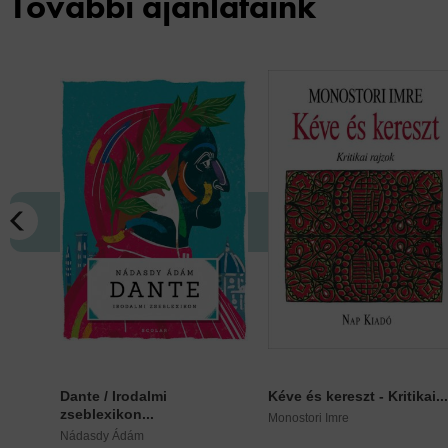
További ajánlataink
Dante / Irodalmi
Kéve és kereszt - Kritikai...
zseblexikon...
Monostori Imre
Nádasdy Ádám