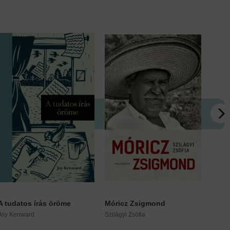
A tudatos írás öröme
Móricz Zsigmond
Petőf
Joy Kenward
Szilágyi Zsófia
Király 