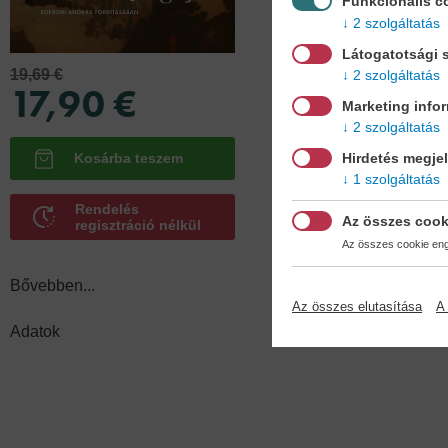
Funkcionális c
2 szolgáltatás
Látogatotsági s
Adatok
19,69 €
2 szolgáltatás
17,90 €
Marketing info
2 szolgáltatás
Hirdetés megje
Köt
1 szolgáltatás
puh
Rendelés
Az összes cook
regisztráció nélkül
Az összes cookie enge
Bővebben...
Az összes elutasítása
A 
Adatok