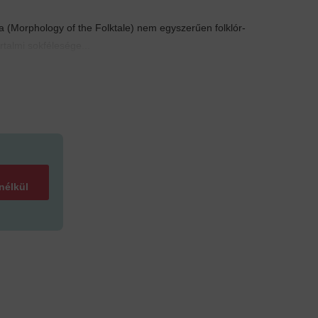
a (Morphology of the Folktale) nem egyszerűen folklór-
talmi sokfélesége...
 nélkül