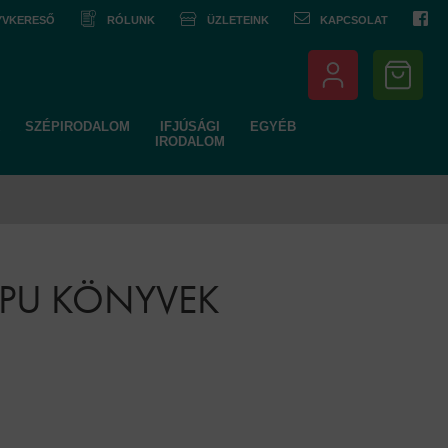
NYVKERESŐ
RÓLUNK
ÜZLETEINK
KAPCSOLAT
SZÉPIRODALOM
IFJÚSÁGI
EGYÉB
IRODALOM
APU KÖNYVEK