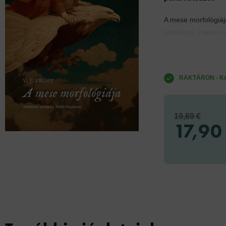
A mese morfológiáj
kézikönyv, hanem a
RAKTÁRON - Küld
19,69 €
17,90