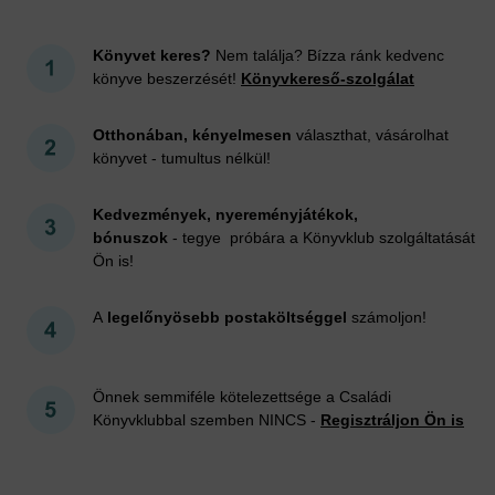
Könyvet keres?
Nem találja? Bízza ránk kedvenc
könyve beszerzését!
Könyvkereső-szolgálat
Otthonában, kényelmesen
választhat, vásárolhat
könyvet - tumultus nélkül!
Kedvezmények, nyereményjátékok,
bónuszok
- tegye próbára a Könyvklub szolgáltatását
Ön is!
A
legelőnyösebb postaköltséggel
számoljon!
Önnek semmiféle kötelezettsége a Családi
Könyvklubbal szemben NINCS -
Regisztráljon Ön is