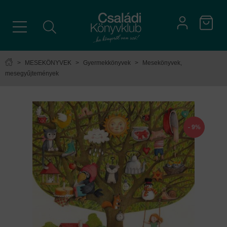
>
MESEKÖNYVEK
>
Gyermekkönyvek
>
Mesekönyvek,
mesegyűjtemények
- 9%