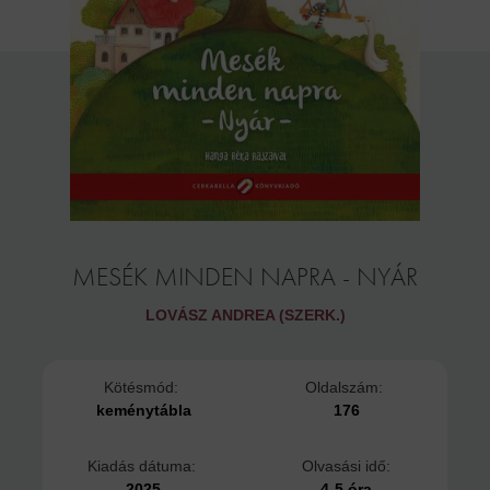
MESÉK MINDEN NAPRA - NYÁR
LOVÁSZ ANDREA (SZERK.)
Kötésmód:
Oldalszám:
keménytábla
176
Kiadás dátuma:
Olvasási idő:
2025
4-5 óra