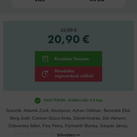
22,99 €
20,90 €
Rendelés
regisztráció nélkül
RAKTÁRON - Küldési idő: 4-5 nap
Szerzők: Adamik Zsolt, Aiszóposz, Ayhan Gökhan, Benedek Elek,
Berg Judit, Czeiner-Szücs Anita, Dániel András, Dér Adrienn,
Döbrentey Ildikó, Finy Petra, Fürhwirth Blanka, Gáspár János,
Jakob és Wilhelm Grimm, Halász Bálint, Heltai Gáspár,...
Bővebben >>