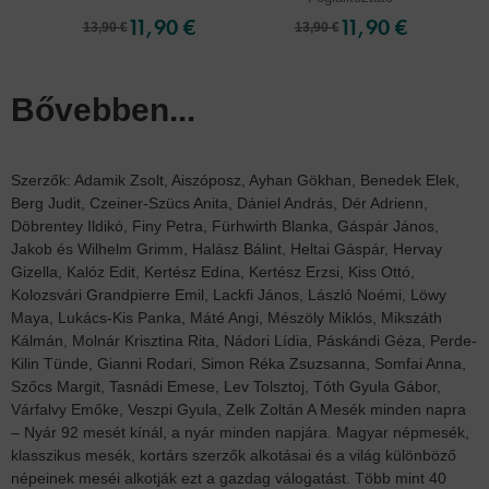
11,90 €
11,90 €
13,90 €
13,90 €
Bővebben...
Szerzők: Adamik Zsolt, Aiszóposz, Ayhan Gökhan, Benedek Elek,
Berg Judit, Czeiner-Szücs Anita, Dániel András, Dér Adrienn,
Döbrentey Ildikó, Finy Petra, Fürhwirth Blanka, Gáspár János,
Jakob és Wilhelm Grimm, Halász Bálint, Heltai Gáspár, Hervay
Gizella, Kalóz Edit, Kertész Edina, Kertész Erzsi, Kiss Ottó,
Kolozsvári Grandpierre Emil, Lackfi János, László Noémi, Löwy
Maya, Lukács-Kis Panka, Máté Angi, Mészöly Miklós, Mikszáth
Kálmán, Molnár Krisztina Rita, Nádori Lídia, Páskándi Géza, Perde-
Kilin Tünde, Gianni Rodari, Simon Réka Zsuzsanna, Somfai Anna,
Szőcs Margit, Tasnádi Emese, Lev Tolsztoj, Tóth Gyula Gábor,
Várfalvy Emőke, Veszpi Gyula, Zelk Zoltán A Mesék minden napra
– Nyár 92 mesét kínál, a nyár minden napjára. Magyar népmesék,
klasszikus mesék, kortárs szerzők alkotásai és a világ különböző
népeinek meséi alkotják ezt a gazdag válogatást. Több mint 40