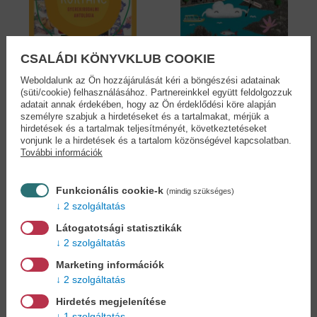
CSALÁDI KÖNYVKLUB COOKIE
Weboldalunk az Ön hozzájárulását kéri a böngészési adatainak
(süti/cookie) felhasználásához. Partnereinkkel együtt feldolgozzuk
adatait annak érdekében, hogy az Ön érdeklődési köre alapján
Körtánc -
Tengerecki -
személyre szabjuk a hirdetéseket és a tartalmakat, mérjük a
Gyerekirodalmi...
kalandok...
hirdetések és a tartalmak teljesítményét, következtetéseket
Lovász Andrea (szerk.)
Lovász Andrea (szerk.)
vonjunk le a hirdetések és a tartalom közönségével kapcsolatban.
20,90 €
14,90 €
További információk
24,04 €
17,14 €
Funkcionális cookie-k
(mindig szükséges)
2 szolgáltatás
Látogatotsági statisztikák
Cookies
2 szolgáltatás
Marketing információk
Miért regisztráljon az oldalunkon?
2 szolgáltatás
Hirdetés megjelenítése
1 szolgáltatás