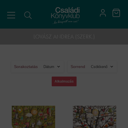
LOVÁSZ ANDREA (SZERK.)
Sorakoztatás
Sorrend