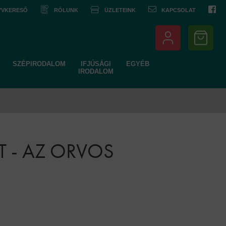
NYVKERESŐ
RÓLUNK
ÜZLETEINK
KAPCSOLAT
SZÉPIRODALOM
IFJÚSÁGI
EGYÉB
IRODALOM
T - AZ ORVOS