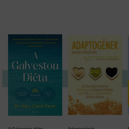
A Galveston-diéta -...
Adaptogének -...