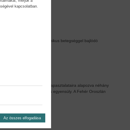
rtalmakat, mérjük a
önségével kapcsolatban.
t ígérő tanácsokat adni krónikus betegséggel bajlódó
 mellett, a Hawaiin szerzett tapasztalataira alapozva néhány
mozgás és az érzelmi-mentális egyensúly. A Fehér Oroszlán
 feladatának tartja.
Az összes elfogadása