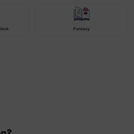
ékok
Fantasy
on?