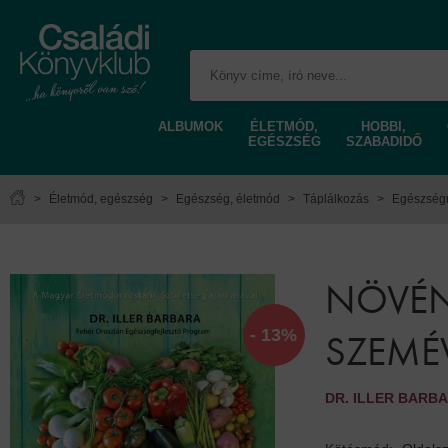
ALBUMOK
ÉLETMÓD,
HOBBI,
EGÉSZSÉG
SZABADIDŐ
>
Életmód, egészség
>
Egészség, életmód
>
Táplálkozás
>
Egészség
NÖVÉNY
- 13%
SZEMÉV
DR. ILLER BARB