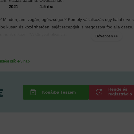
zám:
Kiadás dátuma:
Olvasási idő:
2021
4-5 óra
? Minden, ami vegán, egészséges? Komoly vállalkozás egy fiatal orvost
ogikusan és közérthetően, saját receptjeit is megosztva foglalja össz
tnénk étkezni.?A könyvet olvasva...
Bővebben >>
ési idő: 4-5 nap
€
Rendelés
regisztráció