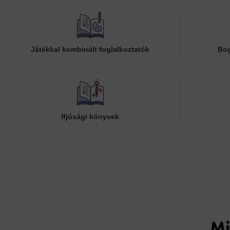
Játékkal kombinált foglalkoztatók
Bog
Ifjúsági könyvek
Mi