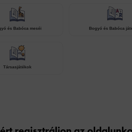
yó és Babóca meséi
Bogyó és Babóca ját
Társasjátékok
Cookies
ért regisztráljon az oldalunk