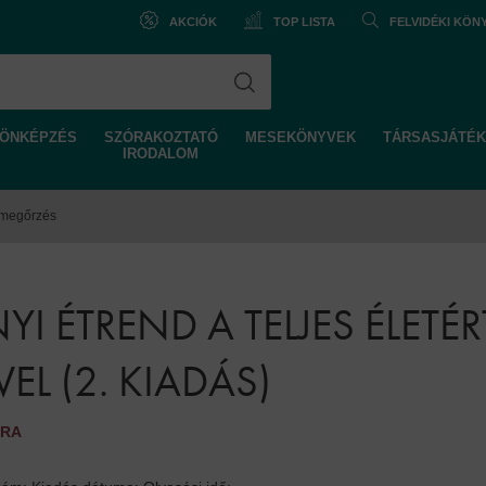
AKCIÓK
TOP LISTA
FELVIDÉKI KÖ
ÖNKÉPZÉS
SZÓRAKOZTATÓ
MESEKÖNYVEK
TÁRSASJÁTÉK
IRODALOM
megőrzés
I ÉTREND A TELJES ÉLETÉR
EL (2. KIADÁS)
ARA