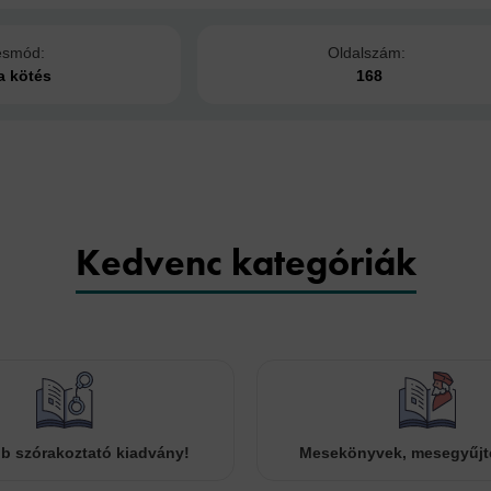
ésmód:
Oldalszám:
a kötés
168
Kedvenc kategóriák
b szórakoztató kiadvány!
Mesekönyvek, mesegyűj