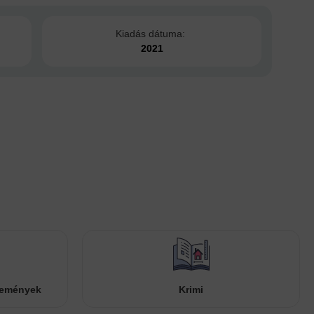
Kiadás dátuma:
2021
temények
Krimi