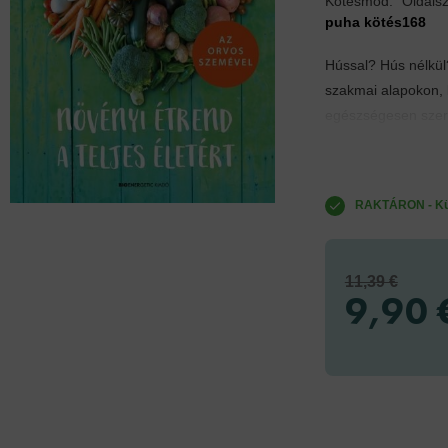
Kötésmód:
Oldals
puha kötés
168
Hússal? Hús nélkül
szakmai alapokon, l
egészségesen szere
RAKTÁRON - Küld
11,39 €
9,90 