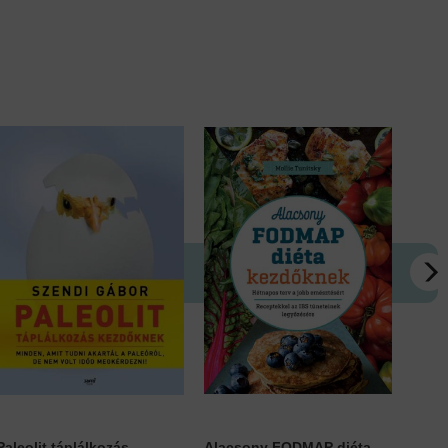
Paleolit táplálkozás...
Alacsony FODMAP diéta...
Kilé