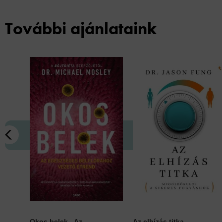
További ajánlataink
Okos belek - Az
Az elhízás titka -...