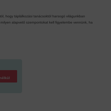
ól, hogy táplálkozási tanácsoktól harsogó világunkban
e, milyen alapvető szempontokat kell figyelembe vennünk, ha
 nélkül