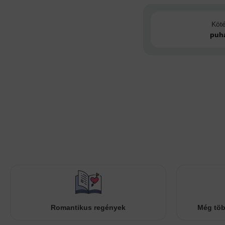
Köt
puh
Romantikus regények
Még töb