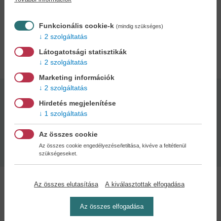
ügyvezető igazgató
AVON Cosmetics Hungary Kft.
Funkcionális cookie-k
(mindig szükséges)
2 szolgáltatás
Adatok
Látogatotsági statisztikák
2 szolgáltatás
Marketing információk
2 szolgáltatás
Kötésmód:
Oldalszám:
Hirdetés megjelenítése
keménytábla
224
1 szolgáltatás
Az összes cookie
Kiadás dátuma:
Az összes cookie engedélyezése/letiltása, kivéve a feltétlenül
2020
szükségeseket.
Az összes elutasítása
A kiválasztottak elfogadása
Az összes elfogadása