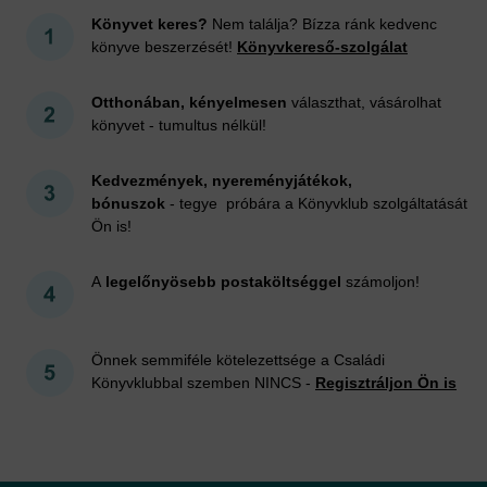
Könyvet keres?
Nem találja? Bízza ránk kedvenc
könyve beszerzését!
Könyvkereső-szolgálat
Otthonában, kényelmesen
választhat, vásárolhat
könyvet - tumultus nélkül!
Kedvezmények, nyereményjátékok,
bónuszok
- tegye próbára a Könyvklub szolgáltatását
Ön is!
A
legelőnyösebb postaköltséggel
számoljon!
Önnek semmiféle kötelezettsége a Családi
Könyvklubbal szemben NINCS -
Regisztráljon Ön is