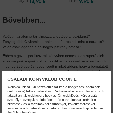
18,90 €
9,90 €
20,79 €
11,39 €
Bővebben...
Valóban az áfonya tartalmazza a legtöbb antioxidánst?
Tényleg több C-vitamint tartalmaz a fodros kel, mint a narancs?
Vajon csak legenda a gojibogyó jótékony hatása?
Ebben a gazdagon illusztrált könyvben nemcsak a szuperételek
egészségünkre gyakorolt fantasztikus hatásaival ismerkedhetünk
meg, de 250 tipp és recept segít minket abban, hogy a bemutatott
szuperételeket könnyedén beilleszthessük a mindennapjainkba.
Turbózzuk fel étrendünket 90 tápanyagban gazdag
CSALÁDI KÖNYVKLUB COOKIE
szuperélelmiszerrel!
Weboldalunk az Ön hozzájárulását kéri a böngészési adatainak
„Hiszek benne, hogy az étel sokkal több, mint táplálék: valódi
(süti/cookie) felhasználásához. Partnereinkkel együtt feldolgozzuk
adatait annak érdekében, hogy az Ön érdeklődési köre alapján
orvosság. Tartsatok velünk
személyre szabjuk a hirdetéseket és a tartalmakat, mérjük a
a szuperételek birodalmába, és nyerjetek inspirációt egy
hirdetések és a tartalmak teljesítményét, következtetéseket
kiegyensúlyozottabb élet eléréséhez!”
vonjunk le a hirdetések és a tartalom közönségével kapcsolatban.
Olasz Henrietta
További információk