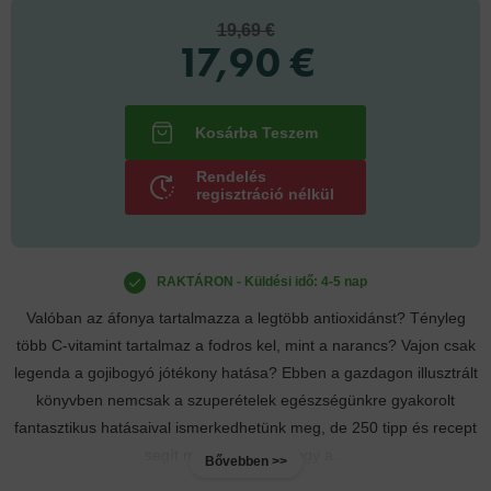
19,69 €
17,90 €
Rendelés
regisztráció nélkül
RAKTÁRON - Küldési idő: 4-5 nap
Valóban az áfonya tartalmazza a legtöbb antioxidánst? Tényleg
több C-vitamint tartalmaz a fodros kel, mint a narancs? Vajon csak
legenda a gojibogyó jótékony hatása? Ebben a gazdagon illusztrált
könyvben nemcsak a szuperételek egészségünkre gyakorolt
fantasztikus hatásaival ismerkedhetünk meg, de 250 tipp és recept
segít minket abban, hogy a...
Bővebben >>