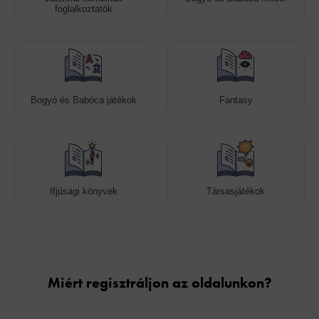
foglalkoztatók
Bogyó és Babóca játékok
Fantasy
Ifjúsági könyvek
Társasjátékok
Cookies
Miért regisztráljon az oldalunkon?