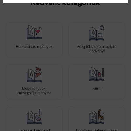
Kedvenc kategóriák
Romantikus regények
Még több szórakoztató
kiadvány!
Mesekönyvek,
Krimi
mesegyűjtemények
Játékkal kombinált
Bogyó és Babóca meséi