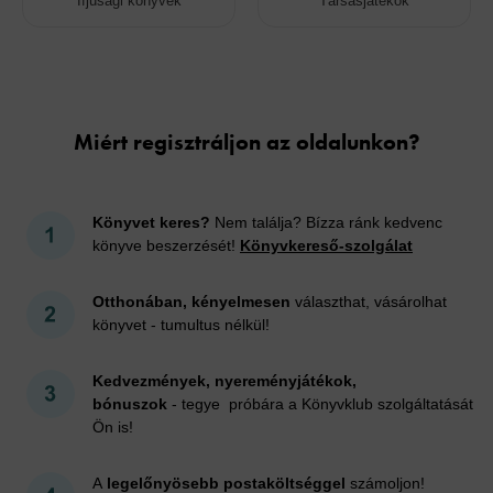
Ifjúsági könyvek
Társasjátékok
Cookies
Miért regisztráljon az oldalunkon?
Könyvet keres?
Nem találja? Bízza ránk kedvenc
könyve beszerzését!
Könyvkereső-szolgálat
Otthonában, kényelmesen
választhat, vásárolhat
könyvet - tumultus nélkül!
Kedvezmények, nyereményjátékok,
bónuszok
- tegye próbára a Könyvklub szolgáltatását
Ön is!
A
legelőnyösebb postaköltséggel
számoljon!