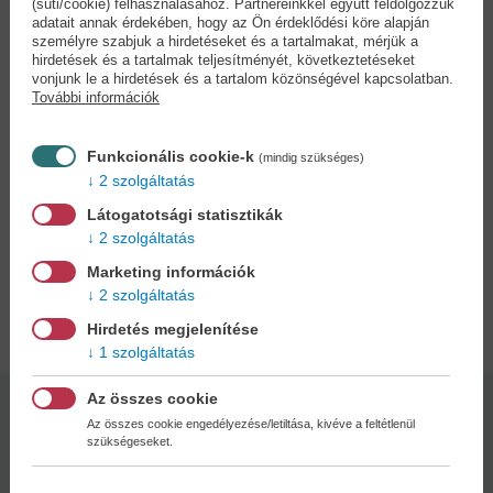
(süti/cookie) felhasználásához. Partnereinkkel együtt feldolgozzuk
A félelme egynap megelevenedik és az élete rémálommá válik.
adatait annak érdekében, hogy az Ön érdeklődési köre alapján
Nincs más választása, a túléléshez el kell merülnie a sötétségben.
személyre szabjuk a hirdetéseket és a tartalmakat, mérjük a
Készen állsz a félelemre? Egy sötét, mindent elpusztító
hirdetések és a tartalmak teljesítményét, következtetéseket
szerelemre? Készülj fel a valódi őrületre!
vonjunk le a hirdetések és a tartalom közönségével kapcsolatban.
További információk
Diana Hunt következő regénye, a nagy sikerű sorozat második
része egy sötét, romantikus thriller, mely egyszerre szól
Funkcionális cookie-k
(mindig szükséges)
szenvedélyes szerelemről, és egy nő harcáról, aki érveit eldobva
2 szolgáltatás
keresi a kiutat az őrületből.
Látogatotsági statisztikák
2 szolgáltatás
1. rész: Őrületbe kergetsz
Marketing információk
2 szolgáltatás
Adatok
Hirdetés megjelenítése
1 szolgáltatás
Az összes cookie
Kötésmód:
Oldalszám:
Az összes cookie engedélyezése/letiltása, kivéve a feltétlenül
puha kötés
360
szükségeseket.