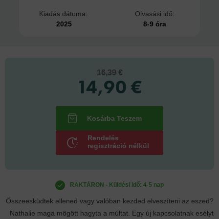
Kiadás dátuma:
Olvasási idő:
2025
8-9 óra
16,39 €
14,90 €
Rendelés
regisztráció nélkül
RAKTÁRON - Küldési idő: 4-5 nap
Összeesküdtek ellened vagy valóban kezded elveszíteni az eszed?
Nathalie maga mögött hagyta a múltat. Egy új kapcsolatnak esélyt