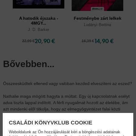
A hatodik éjszaka -
Festménybe zárt lelkek
4MGY...
Ludányi Bettina
J. D. Barker
20,90 €
14,90 €
22,99 €
16,39 €
Bővebben...
Összeesküdtek ellened vagy valóban kezded elveszíteni az eszed?
Nathalie maga mögött hagyta a múltat. Egy új kapcsolatnak esélyt
adva tiszta lappal indított. A férfi nyugalmat hozott az életébe, ám
azt mindenki elől titkolja, hogy az elmegyógyintézet falai közti
borzalmak nem múltak el benne nyomtalanul. A paranoia nem
hagyja nyugodni, úgy érzi, valaki megint követi őt…
CSALÁDI KÖNYVKLUB COOKIE
“Hiányoztam? Megígértem, hogy visszatérek.”
Weboldalunk az Ön hozzájárulását kéri a böngészési adatainak