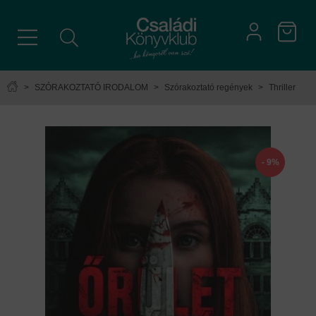
>
SZÓRAKOZTATÓ IRODALOM
>
Szórakoztató regények
>
Thriller
- 9%