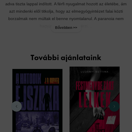
adva tiszta lappal indított. A férfi nyugalmat hozott az életébe, ám
azt mindenki elől titkolja, hogy az elmegyógyintézet falai közti
borzalmak nem múltak el benne nyomtalanul. A paranoia nem
hagyja nyugodni, úgy érzi,...
Bővebben >>
További ajánlataink