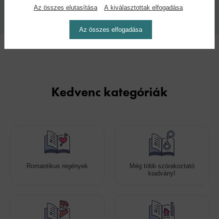
Kiadás dátuma:
Méret:
Az összes elutasítása
A kiválasztottak elfogadása
2025
21x15cm
Az összes elfogadása
Kedvenc kategóriák
Romantikus regények
Még több szórakoztató
kiadvány!