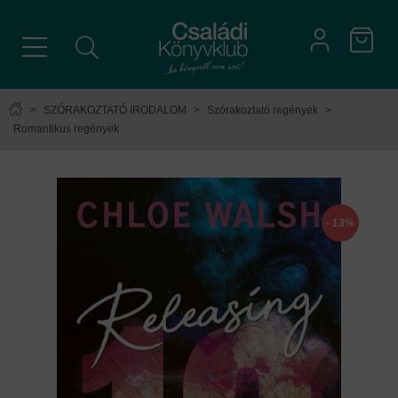
>
SZÓRAKOZTATÓ IRODALOM
>
Szórakoztató regények
>
Romantikus regények
- 13%