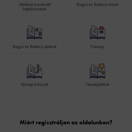
Játékkal kombinált
Bogyó és Babóca meséi
foglalkoztatók
Bogyó és Babóca játékok
Fantasy
Ifjúsági könyvek
Társasjátékok
Cookies
Miért regisztráljon az oldalunkon?