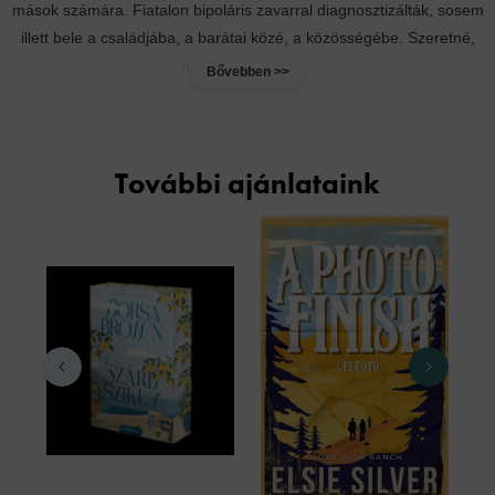
mások számára. Fiatalon bipoláris zavarral diagnosztizálták, sosem
illett bele a családjába, a barátai közé, a közösségébe. Szeretné,
ha elfogadnák és...
Bővebben >>
További ajánlataink