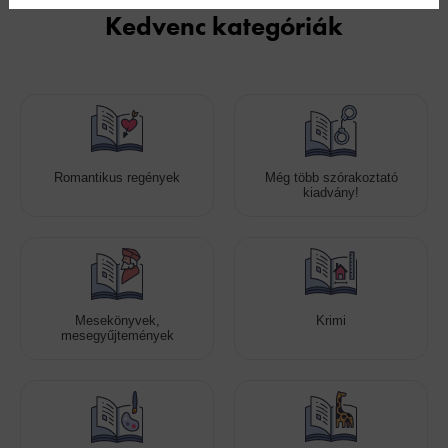
Kedvenc kategóriák
Romantikus regények
Még több szórakoztató
kiadvány!
Mesekönyvek,
Krimi
mesegyűjtemények