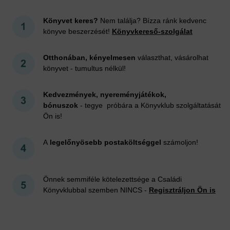
Könyvet keres?
Nem találja? Bízza ránk kedvenc
könyve beszerzését!
Könyvkereső-szolgálat
Otthonában, kényelmesen
választhat, vásárolhat
könyvet - tumultus nélkül!
Kedvezmények, nyereményjátékok,
bónuszok
- tegye próbára a Könyvklub szolgáltatását
Ön is!
A
legelőnyösebb postaköltséggel
számoljon!
Önnek semmiféle kötelezettsége a Családi
Könyvklubbal szemben NINCS -
Regisztráljon Ön is