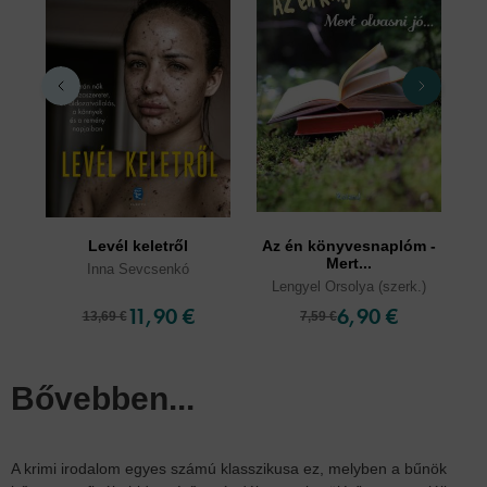
Levél keletről
Az én könyvesnaplóm -
Mert...
Inna Sevcsenkó
Lengyel Orsolya (szerk.)
11,90 €
6,90 €
13,69 €
7,59 €
Bővebben...
A krimi irodalom egyes számú klasszikusa ez, melyben a bűnök