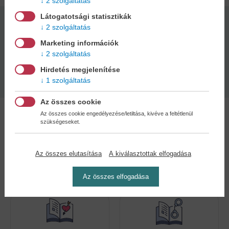
2 szolgáltatás
Látogatotsági statisztikák
Kötésmód:
Oldalszám:
2 szolgáltatás
puha kötés
256
Marketing információk
2 szolgáltatás
Kiadás dátuma:
Hirdetés megjelenítése
2025
1 szolgáltatás
Az összes cookie
Az összes cookie engedélyezése/letiltása, kivéve a feltétlenül
szükségeseket.
Kedvenc kategóriák
Az összes elutasítása
A kiválasztottak elfogadása
Az összes elfogadása