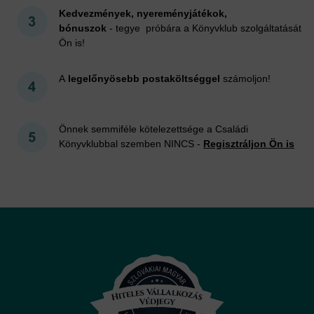
Kedvezmények, nyereményjátékok,
bónuszok
- tegye próbára a Könyvklub szolgáltatását
Ön is!
A
legelőnyösebb postaköltséggel
számoljon!
Önnek semmiféle kötelezettsége a Családi
Könyvklubbal szemben NINCS -
Regisztráljon Ön is