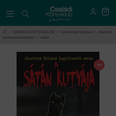
>
SZÓRAKOZTATÓ IRODALOM
>
Szórakoztató regények
>
Még több
szórakoztató kiadvány!
>
Napló
- 9%