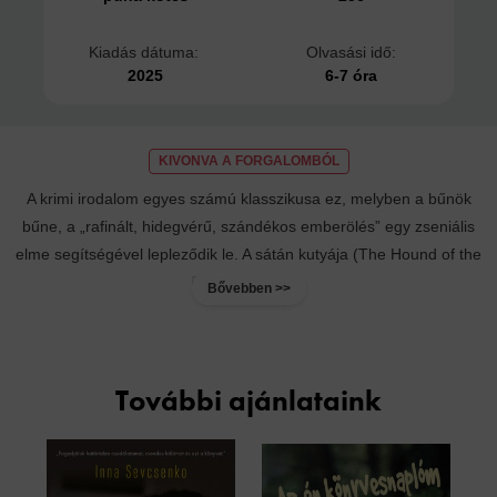
Kiadás dátuma:
Olvasási idő:
2025
6-7 óra
KIVONVA A FORGALOMBÓL
A krimi irodalom egyes számú klasszikusa ez, melyben a bűnök
bűne, a „rafinált, hidegvérű, szándékos emberölés” egy zseniális
elme segítségével lepleződik le. A sátán kutyája (The Hound of the
Baskervilles) a...
Bővebben >>
További ajánlataink