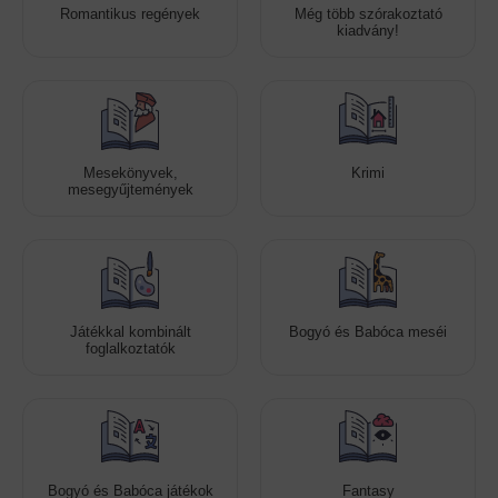
Romantikus regények
Még több szórakoztató
kiadvány!
Mesekönyvek,
Krimi
mesegyűjtemények
Játékkal kombinált
Bogyó és Babóca meséi
foglalkoztatók
Bogyó és Babóca játékok
Fantasy