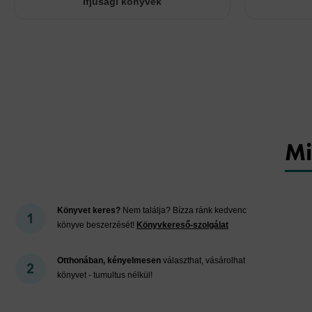
Ifjúsági könyvek
Mi
Könyvet keres?
Nem találja? Bízza ránk kedvenc
könyve beszerzését!
Könyvkereső-szolgálat
Otthonában, kényelmesen
választhat, vásárolhat
könyvet - tumultus nélkül!