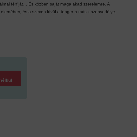
álmai férfiját… És közben saját maga akad szerelemre. A
 elemében, és a szexen kívül a tenger a másik szenvedélye.
 nélkül