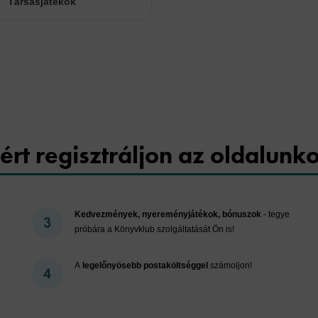
Társasjátékok
Cookies
ért regisztráljon az oldalunk
Kedvezmények, nyereményjátékok, bónuszok
- tegye
próbára a Könyvklub szolgáltatását Ön is!
A
legelőnyösebb postaköltséggel
számoljon!