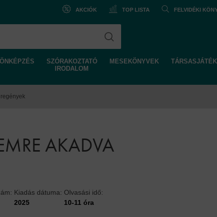
AKCIÓK
TOP LISTA
FELVIDÉKI KÖ
ÖNKÉPZÉS
SZÓRAKOZTATÓ
MESEKÖNYVEK
TÁRSASJÁTÉK
IRODALOM
 regények
LEMRE AKADVA
zám:
Kiadás dátuma:
Olvasási idő:
2025
10-11 óra