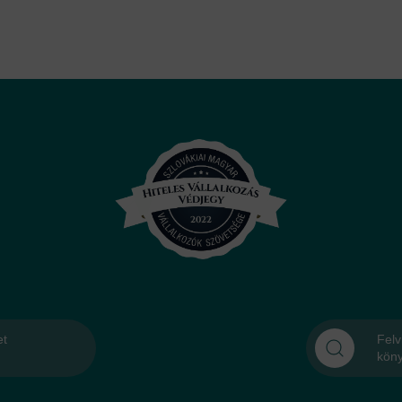
et
Felv
kön