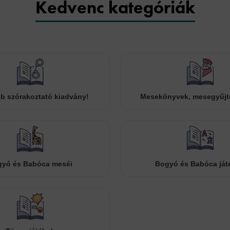
Kedvenc kategóriák
b szórakoztató kiadvány!
Mesekönyvek, mesegyűj
yó és Babóca meséi
Bogyó és Babóca ját