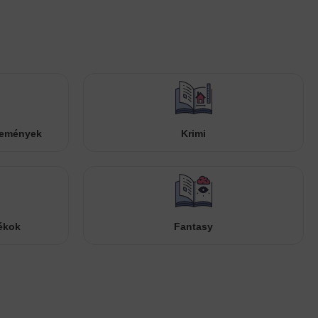
temények
Krimi
ékok
Fantasy