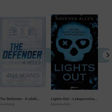
The Defender - A védő...
Lights Out - Lekapcsolva...
Sting
Ana Huang
Navessa Allen
Mia S