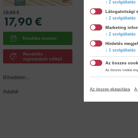
2 szolgáltatás
Adatok
Látogatotsági s
19,69 €
17,90 €
2 szolgáltatás
Marketing info
2 szolgáltatás
Köt
puh
Hirdetés megje
1 szolgáltatás
Rendelés
regisztráció nélkül
Az összes cook
Az összes cookie enge
Bővebben...
Az összes elutasítása
A 
Adatok