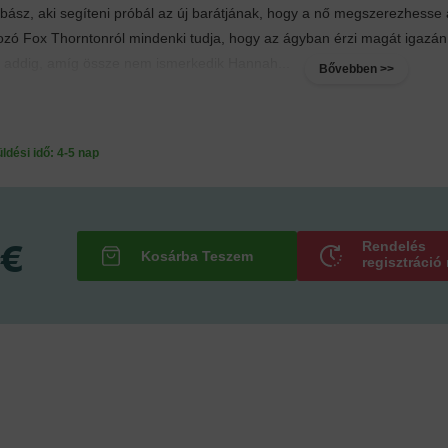
ász, aki segíteni próbál az új barátjának, hogy a nő megszerezhesse 
ozó Fox Thorntonról mindenki tudja, hogy az ágyban érzi magát igazán
 addig, amíg össze nem ismerkedik Hannah...
Bővebben >>
ési idő: 4-5 nap
 €
Rendelés
regisztráció