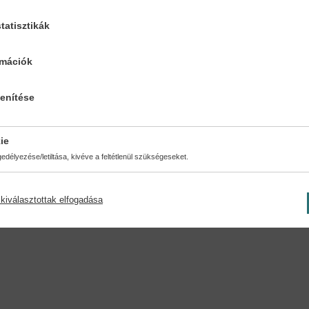
tatisztikák
rmációk
ésmód:
Oldalszám:
a kötés
416
lenítése
ie
délyezése/letiltása, kivéve a feltétlenül szükségeseket.
kiválasztottak elfogadása