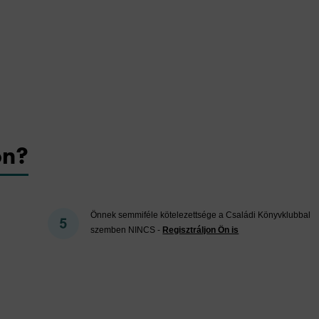
on?
Önnek semmiféle kötelezettsége a Családi Könyvklubbal
szemben NINCS -
Regisztráljon Ön is