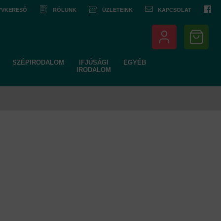
NYVKERESŐ
RÓLUNK
ÜZLETEINK
KAPCSOLAT
SZÉPIRODALOM
IFJÚSÁGI
EGYÉB
IRODALOM