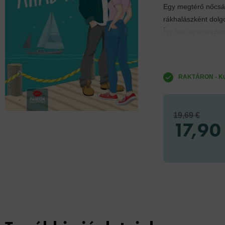
Egy megtérő nőcsáb
rákhalászként dolg
Így van ez egészen
RAKTÁRON - Küld
19,69 €
17,90