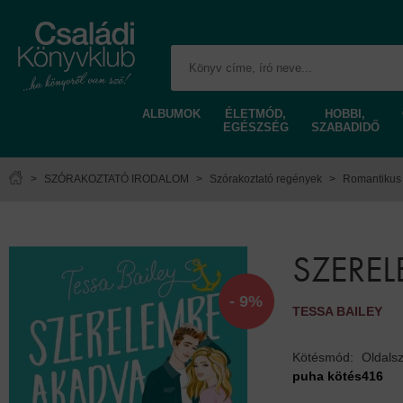
ALBUMOK
ÉLETMÓD,
HOBBI,
EGÉSZSÉG
SZABADIDŐ
>
SZÓRAKOZTATÓ IRODALOM
>
Szórakoztató regények
>
Romantikus
SZERE
- 9%
TESSA BAILEY
Kötésmód:
Oldals
puha kötés
416