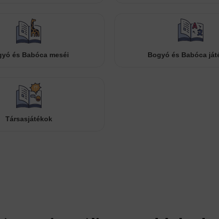
yó és Babóca meséi
Bogyó és Babóca ját
Társasjátékok
Cookies