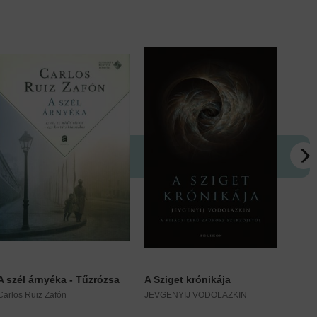
A szél árnyéka - Tűzrózsa
A Sziget krónikája
Az el
Carlos Ruiz Zafón
JEVGENYIJ VODOLAZKIN
Bruno 