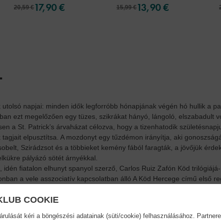
17,90 €
13,90 €
20,59 €
15,99 €
.
utolsó napjai: minden idők legforróbb hónapjának végén hó hullik a pa
ban ezt megelőzően egy tüzes, szikrákat hányó, lángoló, elszabadult vo
n a St. Patrick’s árvaházat célozva, hogy a tizenhatodik születésnapjuk
agjait elpusztítsa. A mozdonyt egy tűzdémon irányítja, aki gonoszságáv
Isobelt, Szirádzsot és a többieket kemény fából faragták, a jövőjük érd
lkükre pályázó sötét árnyékkal.
rű, idén fiatalon elhunyt spanyol szerző, Carlos Ruiz Zafón Köd trilógiáj
zonban a vele asszociatív kapcsolatban álló A Köd Hercege című első r
at. Amelyek aztán továbböröklődhetnek a holt lelkek titkos suttogása ír
KLUB COOKIE
ulását kéri a böngészési adatainak (süti/cookie) felhasználásához. Partnere