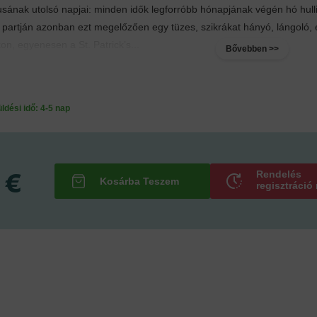
sának utolsó napjai: minden idők legforróbb hónapjának végén hó hulli
 partján azonban ezt megelőzően egy tüzes, szikrákat hányó, lángoló, 
on, egyenesen a St. Patrick’s...
Bővebben >>
ési idő: 4-5 nap
 €
Rendelés
regisztráció