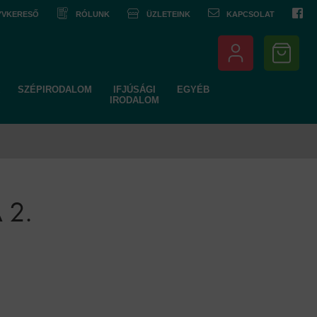
NYVKERESŐ
RÓLUNK
ÜZLETEINK
KAPCSOLAT
SZÉPIRODALOM
IFJÚSÁGI
EGYÉB
IRODALOM
 2.