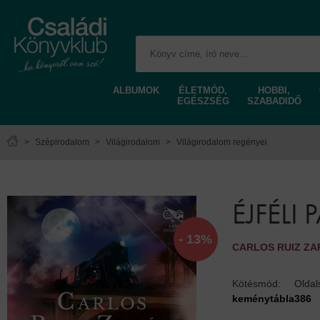
ALBUMOK
ÉLETMÓD,
HOBBI,
EGÉSZSÉG
SZABADIDŐ
>
Szépirodalom
>
Világirodalom
>
Világirodalom regényei
ÉJFÉLI 
- 13%
CARLOS RUIZ ZA
Kötésmód:
Olda
keménytábla
386