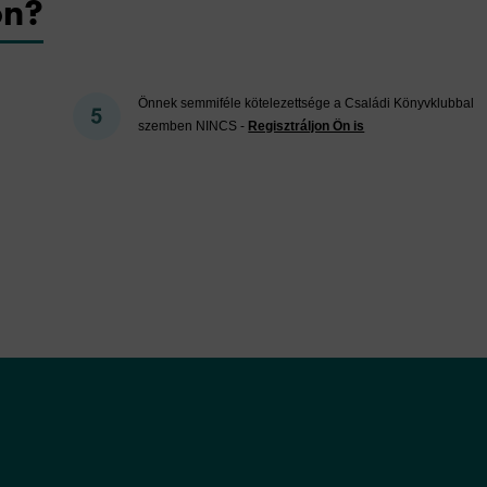
on?
Önnek semmiféle kötelezettsége a Családi Könyvklubbal
szemben NINCS -
Regisztráljon Ön is