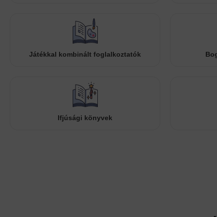
Játékkal kombinált foglalkoztatók
Bog
Ifjúsági könyvek