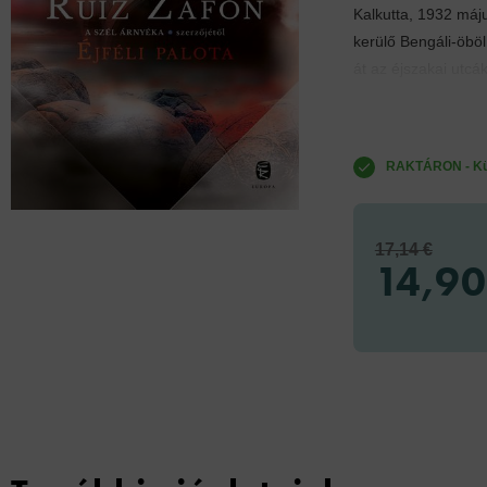
Kalkutta, 1932 máju
kerülő Bengáli-öböl
át az éjszakai utcák
RAKTÁRON - Küld
17,14 €
14,90