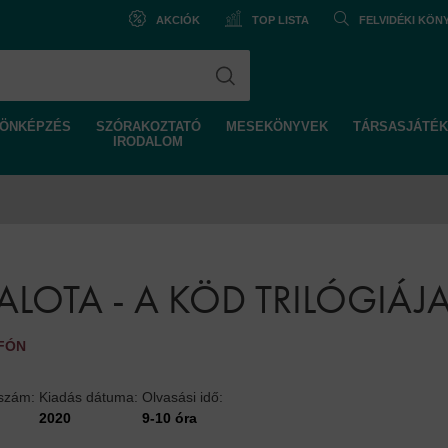
AKCIÓK
TOP LISTA
FELVIDÉKI KÖ
ÖNKÉPZÉS
SZÓRAKOZTATÓ
MESEKÖNYVEK
TÁRSASJÁTÉK
IRODALOM
PALOTA - A KÖD TRILÓGIÁJA
FÓN
lszám:
Kiadás dátuma:
Olvasási idő:
2020
9-10 óra