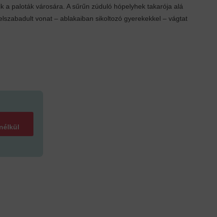
k a paloták városára. A sűrűn zúduló hópelyhek takarója alá
elszabadult vonat – ablakaiban sikoltozó gyerekekkel – vágtat
 nélkül