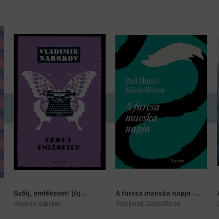
Szólj, emlékezet! (új...
A furcsa macska napja -...
Vladimir Nabokov
Pasi Ilmari Jääskeläinen