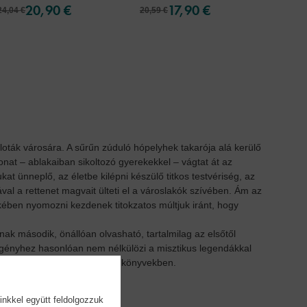
20,90 €
17,90 €
24,04 €
20,59 €
16,39 
loták városára. A sűrűn zúduló hópelyhek takarója alá kerülő
nat – ablakaiban sikoltozó gyerekekkel – vágtat át az
at ünneplő, az életbe kilépni készülő titkos testvériség, az
al a rettenet magvait ülteti el a városlakók szívében. Ám az
ekében nyomozni kezdenek titokzatos múltjuk iránt, hogy
á-nak második, önállóan olvasható, tartalmilag az elsőtől
egényhez hasonlóan nem nélkülözi a misztikus legendákkal
ta láthatatlan oldalakból álló könyvekben.
inkkel együtt feldolgozzuk