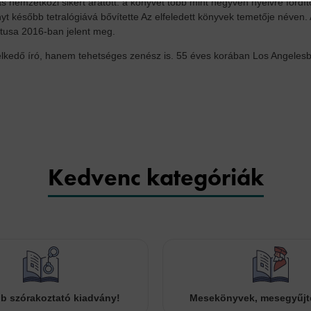
as nemzetközi sikert aratott: a könyvet több mint negyven nyelvre fordí
ényt később tetralógiává bővítette Az elfeledett könyvek temetője név
ntusa 2016-ban jelent meg.
lkedő író, hanem tehetséges zenész is. 55 éves korában Los Angeles
Kedvenc kategóriák
b szórakoztató kiadvány!
Mesekönyvek, mesegyűj