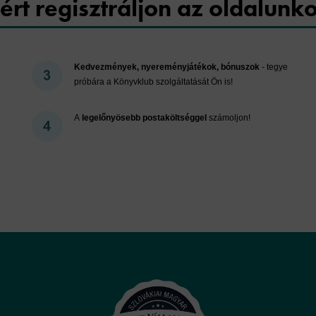
ért regisztráljon az oldalunk
Kedvezmények, nyereményjátékok, bónuszok
- tegye
próbára a Könyvklub szolgáltatását Ön is!
A
legelőnyösebb postaköltséggel
számoljon!