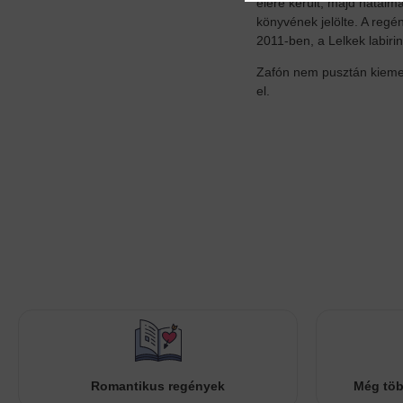
élére került, majd hatalm
könyvének jelölte. A reg
2011-ben, a Lelkek labiri
Zafón nem pusztán kieme
el.
Romantikus regények
Még töb