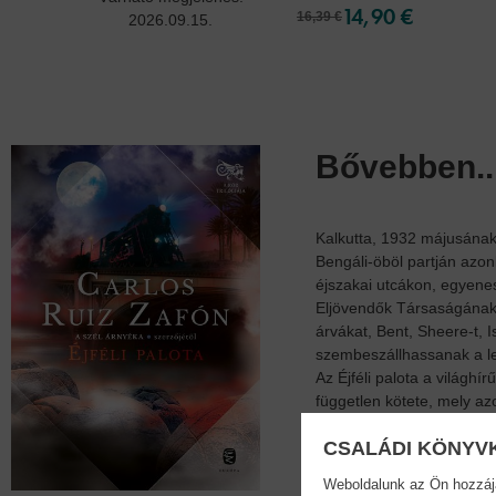
14,90 €
16,39 €
2026.09.15.
Bővebben..
Kalkutta, 1932 májusának 
Bengáli-öböl partján azon
éjszakai utcákon, egyenese
Eljövendők Társaságának t
árvákat, Bent, Sheere-t, 
szembeszállhassanak a le
Az Éjféli palota a világhí
független kötete, mely a
övezett rejtélyes kalandok
CSALÁDI KÖNYV
Weboldalunk az Ön hozzájár