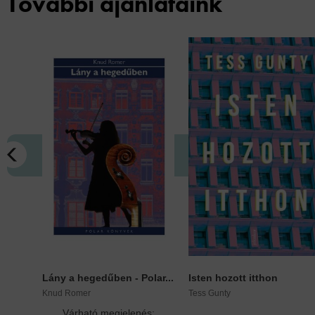
További ajánlataink
Lány a hegedűben - Polar...
Isten hozott itthon
Knud Romer
Tess Gunty
Várható megjelenés: