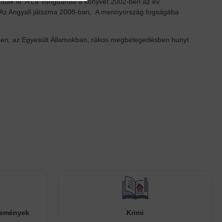
tották le. A La Vanguardia a könyvet 2002-ben az év
en. Az Angyali játszma 2008-ban, A mennyország fogságába
ben, az Egyesült Államokban, rákos megbetegedésben hunyt
temények
Krimi