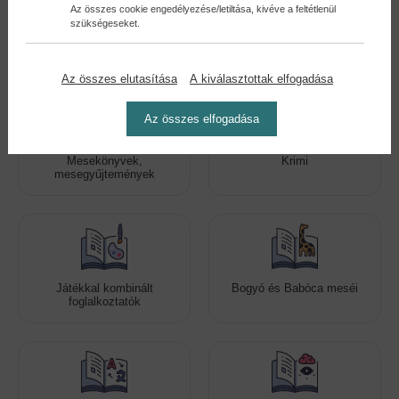
Az összes cookie engedélyezése/letiltása, kivéve a feltétlenül
szükségeseket.
Romantikus regények
Még több szórakoztató
kiadvány!
Az összes elutasítása
A kiválasztottak elfogadása
Az összes elfogadása
Mesekönyvek,
Krimi
mesegyűjtemények
Játékkal kombinált
Bogyó és Babóca meséi
foglalkoztatók