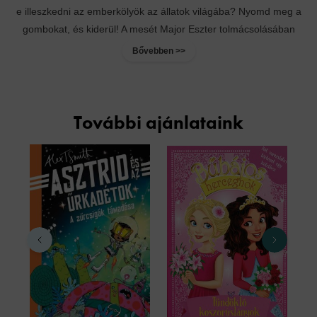
e illeszkedni az emberkölyök az állatok világába? Nyomd meg a
gombokat, és kiderül! A mesét Major Eszter tolmácsolásában
hallgathatod
Bővebben >>
További ajánlataink