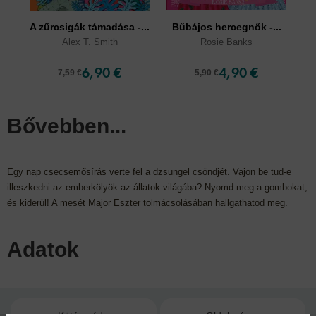
A zűrcsigák támadása -...
Bűbájos hercegnők -...
Alex T. Smith
Rosie Banks
6,90 €
4,90 €
7,59 €
5,90 €
Bővebben...
Egy nap csecsemősírás verte fel a dzsungel csöndjét. Vajon be tud-e
illeszkedni az emberkölyök az állatok világába? Nyomd meg a gombokat,
és kiderül! A mesét Major Eszter tolmácsolásában hallgathatod meg.
Adatok