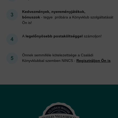
Kedvezmények, nyereményjátékok,
bónuszok
- tegye próbára a Könyvklub szolgáltatását
Ön is!
A
legelőnyösebb postaköltséggel
számoljon!
Önnek semmiféle kötelezettsége a Családi
Könyvklubbal szemben NINCS -
Regisztráljon Ön is