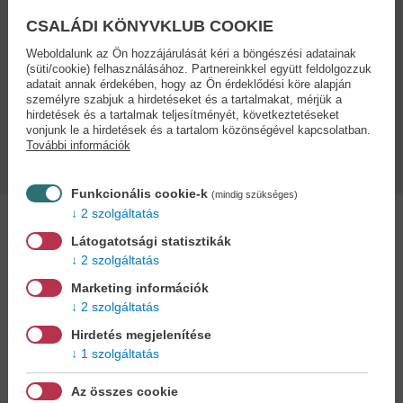
Kötésmód:
Oldalszám:
Kötve
14 oldal
CSALÁDI KÖNYVKLUB COOKIE
Weboldalunk az Ön hozzájárulását kéri a böngészési adatainak
Kiadás dátuma:
Méret:
(süti/cookie) felhasználásához. Partnereinkkel együtt feldolgozzuk
adatait annak érdekében, hogy az Ön érdeklődési köre alapján
2024
20 x 19 cm
személyre szabjuk a hirdetéseket és a tartalmakat, mérjük a
hirdetések és a tartalmak teljesítményét, következtetéseket
vonjunk le a hirdetések és a tartalom közönségével kapcsolatban.
Könyv műfaj:
További információk
Mesekönyvek - leporellók
Funkcionális cookie-k
(mindig szükséges)
2 szolgáltatás
Látogatotsági statisztikák
2 szolgáltatás
Marketing információk
Kedvenc kategóriák
2 szolgáltatás
Hirdetés megjelenítése
1 szolgáltatás
Az összes cookie