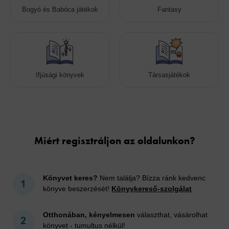
Bogyó és Babóca játékok
Fantasy
Ifjúsági könyvek
Társasjátékok
Cookies
Miért regisztráljon az oldalunkon?
Könyvet keres?
Nem találja? Bízza ránk kedvenc
könyve beszerzését!
Könyvkereső-szolgálat
Otthonában, kényelmesen
választhat, vásárolhat
könyvet - tumultus nélkül!