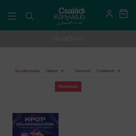
FILMKÖNYV
Sorakoztatás
Sorrend