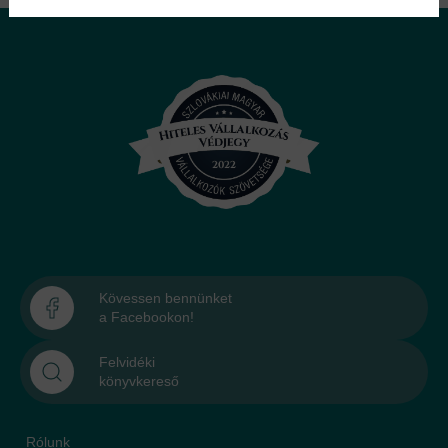
Kövessen bennünket
a Facebookon!
Felvidéki
könyvkereső
Rólunk