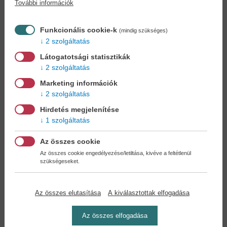
További információk
Könyvet keres?
Nem találja? Bízza ránk kedvenc
könyve beszerzését!
Könyvkereső-szolgálat
Funkcionális cookie-k
(mindig szükséges)
2 szolgáltatás
Otthonában, kényelmesen
választhat, vásárolhat
Látogatotsági statisztikák
könyvet - tumultus nélkül!
2 szolgáltatás
Marketing információk
Kedvezmények, nyereményjátékok,
2 szolgáltatás
bónuszok
- tegye próbára a Könyvklub szolgáltatását
Hirdetés megjelenítése
Ön is!
1 szolgáltatás
A
legelőnyösebb postaköltséggel
számoljon!
Az összes cookie
Az összes cookie engedélyezése/letiltása, kivéve a feltétlenül
szükségeseket.
Önnek semmiféle kötelezettsége a Családi
Könyvklubbal szemben NINCS -
Regisztráljon Ön is
Az összes elutasítása
A kiválasztottak elfogadása
Az összes elfogadása