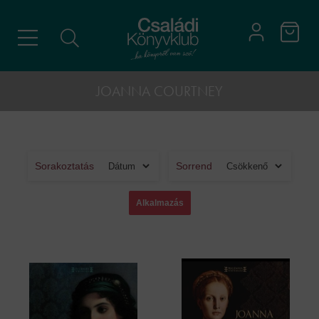
JOANNA COURTNEY
Sorakoztatás
Sorrend