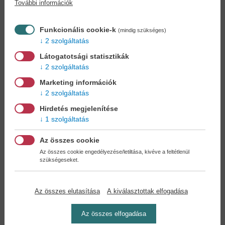
További információk
Könyvet keres?
Nem találja? Bízza ránk kedvenc
könyve beszerzését!
Könyvkereső-szolgálat
Funkcionális cookie-k
(mindig szükséges)
2 szolgáltatás
Otthonában, kényelmesen
választhat, vásárolhat
Látogatotsági statisztikák
könyvet - tumultus nélkül!
2 szolgáltatás
Marketing információk
Kedvezmények, nyereményjátékok,
2 szolgáltatás
bónuszok
- tegye próbára a Könyvklub szolgáltatását
Hirdetés megjelenítése
Ön is!
1 szolgáltatás
A
legelőnyösebb postaköltséggel
számoljon!
Az összes cookie
Az összes cookie engedélyezése/letiltása, kivéve a feltétlenül
szükségeseket.
Önnek semmiféle kötelezettsége a Családi
Könyvklubbal szemben NINCS -
Regisztráljon Ön is
Az összes elutasítása
A kiválasztottak elfogadása
Az összes elfogadása