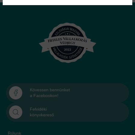
Kövessen bennünket
a Facebookon!
Felvidéki
könyvkereső
Rólunk